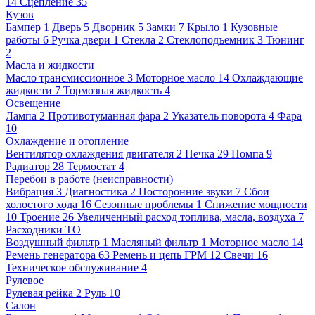
14
Сцепление
35
Кузов
Бампер
1
Дверь
5
Дворник
5
Замки
7
Крыло
1
Кузовные
работы
6
Ручка двери
1
Стекла
2
Стеклоподъемник
3
Тюнинг
2
Масла и жидкости
Масло трансмиссионное
3
Моторное масло
14
Охлаждающие
жидкости
7
Тормозная жидкость
4
Освещение
Лампа
2
Противотуманная фара
2
Указатель поворота
4
Фара
10
Охлаждение и отопление
Вентилятор охлаждения двигателя
2
Печка
29
Помпа
9
Радиатор
28
Термостат
4
Перебои в работе (неисправности)
Вибрация
3
Диагностика
2
Посторонние звуки
7
Сбои
холостого хода
16
Сезонные проблемы
1
Снижение мощности
10
Троение
26
Увеличенный расход топлива, масла, воздуха
7
Расходники ТО
Воздушный фильтр
1
Масляный фильтр
1
Моторное масло
14
Ремень генератора
63
Ремень и цепь ГРМ
12
Свечи
16
Техническое обслуживание
4
Рулевое
Рулевая рейка
2
Руль
10
Салон