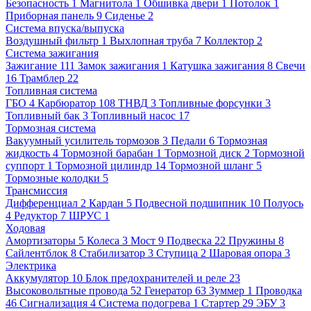
Безопасность
1
Магнитола
1
Обшивка двери
1
Потолок
1
Приборная панель
9
Сиденье
2
Система впуска/выпуска
Воздушный фильтр
1
Выхлопная труба
7
Коллектор
2
Система зажигания
Зажигание
111
Замок зажигания
1
Катушка зажигания
8
Свечи
16
Трамблер
22
Топливная система
ГБО
4
Карбюратор
108
ТНВД
3
Топливные форсунки
3
Топливный бак
3
Топливный насос
17
Тормозная система
Вакуумный усилитель тормозов
3
Педали
6
Тормозная
жидкость
4
Тормозной барабан
1
Тормозной диск
2
Тормозной
суппорт
1
Тормозной цилиндр
14
Тормозной шланг
5
Тормозные колодки
5
Трансмиссия
Дифференциал
2
Кардан
5
Подвесной подшипник
10
Полуось
4
Редуктор
7
ШРУС
1
Ходовая
Амортизаторы
5
Колеса
3
Мост
9
Подвеска
22
Пружины
8
Сайлентблок
8
Стабилизатор
3
Ступица
2
Шаровая опора
3
Электрика
Аккумулятор
10
Блок предохранителей и реле
23
Высоковольтные провода
52
Генератор
63
Зуммер
1
Проводка
46
Сигнализация
4
Система подогрева
1
Стартер
29
ЭБУ
3