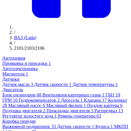
/
ВАЗ (Lada)
/
2101/2103/2106
Автохимия
Промывка и присадки
1
Автоэлектроника
Магнитола
1
Датчики
Датчик масла
3
Датчик скорости
1
Датчик температуры
1
Двигатель
Блок цилиндров
68
Вентиляция картерных газов
1
ГБЦ
19
ГРМ
10
Гидрокомпенсатор
2
Дроссель
1
Клапана
17
Коленвал
28
Масляный насос
6
Масляный фильтр
1
Поддон картера
6
Подушка двигателя
2
Прокладки двигателя
3
Распредвал
13
Регулятор холостого хода
1
Ремень генератора
63
Коробка передач
Выжимной подшипник
33
Датчик скорости
1
Кулиса
1
МКПП