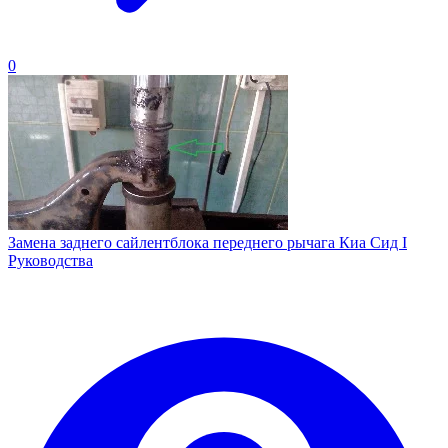
0
Замена заднего сайлентблока переднего рычага Киа Сид I
Руководства