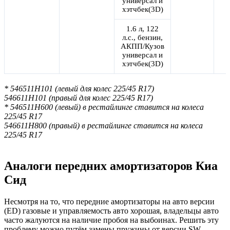
универсал и
хэтчбек(3D)
1.6 л, 122
л.с., бензин,
АКПП/Кузов
универсал и
хэтчбек(3D)
* 546511H101 (левый для колес 225/45 R17)
546611H101 (правый для колес 225/45 R17)
* 546511H600 (левый) в рестайлинге ставится на колеса
225/45 R17
546611H800 (правый) в рестайлинге ставится на колеса
225/45 R17
Аналоги передних амортизаторов Киа
Сид
Несмотря на то, что передние амортизаторы на авто версии
(ED) газовые и управляемость авто хорошая, владельцы авто
часто жалуются на наличие пробоя на выбоинах. Решить эту
проблему можно путём замены пружины от версии SW