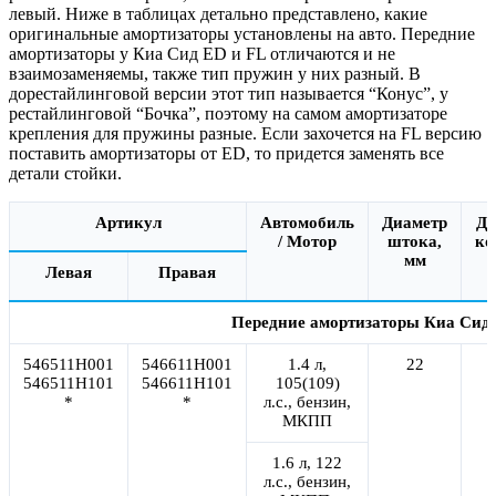
левый. Ниже в таблицах детально представлено, какие
оригинальные амортизаторы установлены на авто. Передние
амортизаторы у Киа Сид ED и FL отличаются и не
взаимозаменяемы, также тип пружин у них разный. В
дорестайлинговой версии этот тип называется “Конус”, у
рестайлинговой “Бочка”, поэтому на самом амортизаторе
крепления для пружины разные. Если захочется на FL версию
поставить амортизаторы от ED, то придется заменять все
детали стойки.
Артикул
Автомобиль
Диаметр
Ди
/ Мотор
штока,
ко
мм
Левая
Правая
Передние амортизаторы Киа Сид 
546511H001
546611H001
1.4 л,
22
546511H101
546611H101
105(109)
*
*
л.с., бензин,
МКПП
1.6 л, 122
л.с., бензин,