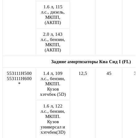
1.6 л, 115
л.с., дизель,
МКПП,
(АКПП)
2.0 л, 143
л.с., бензин,
МКПП,
(АКПП)
Задние амортизаторы Киа Сид I (FL)
553111H500
1.4 л, 109
12,5
45
3
553111H600
л.с., бензин,
*
МКПП.
Кузов
хэтчбек (5D)
1.6 л, 122
л.с., бензин,
МКПП.
Кузов
универсал и
хэтчбек(3D)