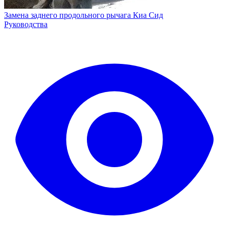
Замена заднего продольного рычага Киа Сид
Руководства