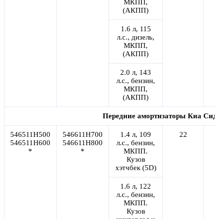
МКПП,
(АКПП)
1.6 л, 115
л.с., дизель,
МКПП,
(АКПП)
2.0 л, 143
л.с., бензин,
МКПП,
(АКПП)
Передние амортизаторы Киа Сид 
546511H500
546611H700
1.4 л, 109
22
546511H600
546611H800
л.с., бензин,
*
*
МКПП.
Кузов
хэтчбек (5D)
1.6 л, 122
л.с., бензин,
МКПП.
Кузов