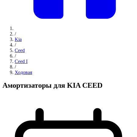
/
Kia
/
Ceed
/
Ceed I
/
Ходовая
Амортизаторы для KIA CEED