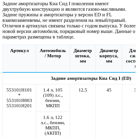
Задние амортизаторы Киа Сид I поколения имеют
двухтрубную конструкцию и являются газово-масляными.
Задние пружины и амортизаторы у версии ED и FL
взаимозаменяемы, не имеют разделения на левый/правый.
Отличия в артикулах связаны только с годом выпуска. У более
новой версии автомобиля, порядковый номер выше. Данные о
параметрах размещены в таблице.
Артикул
Автомобиль
Диаметр
Диаметр
Дли
/ Мотор
штока,
корпуса,
сжа
мм
мм
состо
м
Задние амортизаторы Киа Сид I (ED)
553101H101
1.4 л, 105
12,5
45
3
*
(109) л.с.,
553101H003
бензин,
553101H201
МКПП
1.6 л, 122
л.с., бензин,
МКПП,
(АКПП)