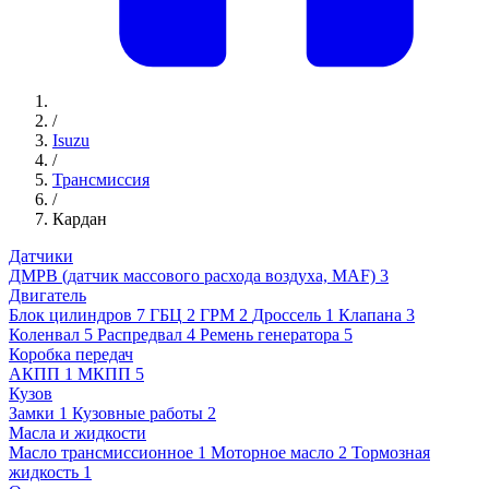
/
Isuzu
/
Трансмиссия
/
Кардан
Датчики
ДМРВ (датчик массового расхода воздуха, MAF)
3
Двигатель
Блок цилиндров
7
ГБЦ
2
ГРМ
2
Дроссель
1
Клапана
3
Коленвал
5
Распредвал
4
Ремень генератора
5
Коробка передач
АКПП
1
МКПП
5
Кузов
Замки
1
Кузовные работы
2
Масла и жидкости
Масло трансмиссионное
1
Моторное масло
2
Тормозная
жидкость
1