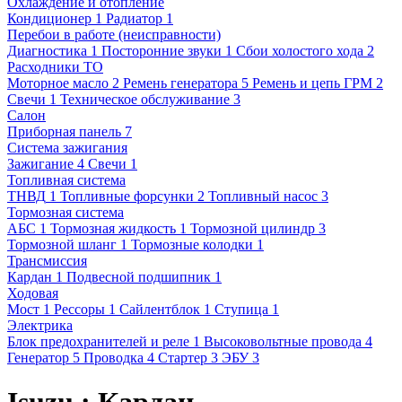
Охлаждение и отопление
Кондиционер
1
Радиатор
1
Перебои в работе (неисправности)
Диагностика
1
Посторонние звуки
1
Сбои холостого хода
2
Расходники ТО
Моторное масло
2
Ремень генератора
5
Ремень и цепь ГРМ
2
Свечи
1
Техническое обслуживание
3
Салон
Приборная панель
7
Система зажигания
Зажигание
4
Свечи
1
Топливная система
ТНВД
1
Топливные форсунки
2
Топливный насос
3
Тормозная система
АБС
1
Тормозная жидкость
1
Тормозной цилиндр
3
Тормозной шланг
1
Тормозные колодки
1
Трансмиссия
Кардан
1
Подвесной подшипник
1
Ходовая
Мост
1
Рессоры
1
Сайлентблок
1
Ступица
1
Электрика
Блок предохранителей и реле
1
Высоковольтные провода
4
Генератор
5
Проводка
4
Стартер
3
ЭБУ
3
Isuzu : Кардан