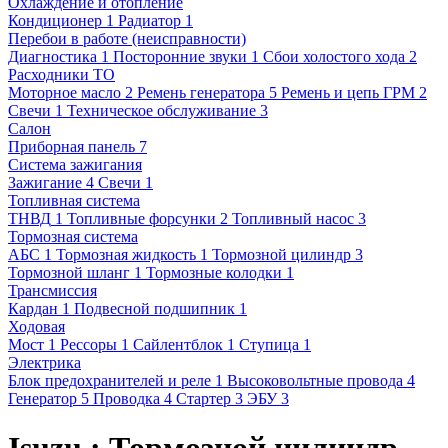
Охлаждение и отопление
Кондиционер
1
Радиатор
1
Перебои в работе (неисправности)
Диагностика
1
Посторонние звуки
1
Сбои холостого хода
2
Расходники ТО
Моторное масло
2
Ремень генератора
5
Ремень и цепь ГРМ
2
Свечи
1
Техническое обслуживание
3
Салон
Приборная панель
7
Система зажигания
Зажигание
4
Свечи
1
Топливная система
ТНВД
1
Топливные форсунки
2
Топливный насос
3
Тормозная система
АБС
1
Тормозная жидкость
1
Тормозной цилиндр
3
Тормозной шланг
1
Тормозные колодки
1
Трансмиссия
Кардан
1
Подвесной подшипник
1
Ходовая
Мост
1
Рессоры
1
Сайлентблок
1
Ступица
1
Электрика
Блок предохранителей и реле
1
Высоковольтные провода
4
Генератор
5
Проводка
4
Стартер
3
ЭБУ
3
Isuzu : Тормозной цилиндр