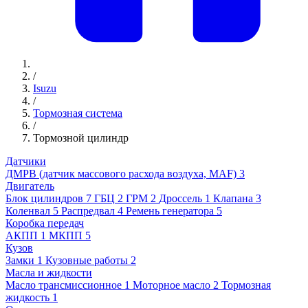
/
Isuzu
/
Тормозная система
/
Тормозной цилиндр
Датчики
ДМРВ (датчик массового расхода воздуха, MAF)
3
Двигатель
Блок цилиндров
7
ГБЦ
2
ГРМ
2
Дроссель
1
Клапана
3
Коленвал
5
Распредвал
4
Ремень генератора
5
Коробка передач
АКПП
1
МКПП
5
Кузов
Замки
1
Кузовные работы
2
Масла и жидкости
Масло трансмиссионное
1
Моторное масло
2
Тормозная
жидкость
1