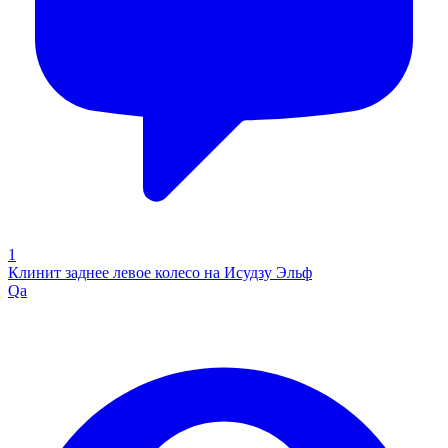
1
Клинит заднее левое колесо на Исудзу Эльф
Qa