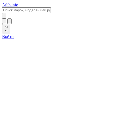
Atlib.info
ru
Войти