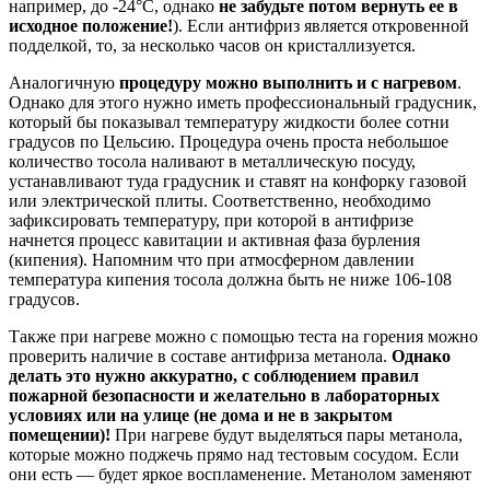
например, до -24°С, однако
не забудьте потом вернуть ее в
исходное положение!
). Если антифриз является откровенной
подделкой, то, за несколько часов он кристаллизуется.
Аналогичную
процедуру можно выполнить и с нагревом
.
Однако для этого нужно иметь профессиональный градусник,
который бы показывал температуру жидкости более сотни
градусов по Цельсию. Процедура очень проста небольшое
количество тосола наливают в металлическую посуду,
устанавливают туда градусник и ставят на конфорку газовой
или электрической плиты. Соответственно, необходимо
зафиксировать температуру, при которой в антифризе
начнется процесс кавитации и активная фаза бурления
(кипения). Напомним что при атмосферном давлении
температура кипения тосола должна быть не ниже 106-108
градусов.
Также при нагреве можно с помощью теста на горения можно
проверить наличие в составе антифриза метанола.
Однако
делать это нужно аккуратно, с соблюдением правил
пожарной безопасности и желательно в лабораторных
условиях или на улице (не дома и не в закрытом
помещении)!
При нагреве будут выделяться пары метанола,
которые можно поджечь прямо над тестовым сосудом. Если
они есть — будет яркое воспламенение. Метанолом заменяют