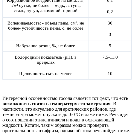
Коррозионное воздействие на металлы,
0,1
г/м² сутки, не более: - медь, латунь,
сталь, чугун, алюминий- припой
0,2
Вспениваемость: - объем пены, см³, не
30
более- устойчивость пены, с, не более
3
Набухание резин, %, не более
5
Водородный показатель (рН), в
7,5-11,0
пределах
Щелочность, см³, не менее
10
Интересной особенностью тосола является тот факт, что
есть
возможность снизить температуру его замерзания
. В
частности, это актуально для арктических районов, где
температура может опускать до -60°С и даже ниже. Речь идет
о соотношении этиленгликоля и воды в охлаждающей
жидкости. Кстати, таким образом можно проверить
оригинальность антифриза, однако об этом речь пойдет ниже.