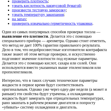
проверить плотность
;
узнать кислотность лакмусовой бумагой
;
произвести тестовую заморозку
;
узнать температуру закипания
;
на запах
;
проверить изначально герметичность упаковки
.
Один из самых популярных способов проверки тосола —
выявление его плотности
. Делается это с помощью
специального прибора — ареометра. Однако стоит отметить,
что метод не дает 100% гарантии правильного результата.
Дело в том, что недобросовестные изготовители контрафакта
также знают об этом методе проверки, и искусственно
подгоняют значение плотности под нужные параметры.
Делается это с помощью кислот, сахара или солей. Они
используются вместо указанных выше этиленгликоля или
пропиленгликоля.
Интересно, что в таких случаях технические параметры
жидкости в первое время будут соответствовать
оригинальным. Однако уже через одну-две недели (а может и
раньше) эти свойства будут утрачены, а охлаждающая
жидкость будет замерзать при отрицательных температурах,
рано закипать в рабочем режиме двигателя и попросту
«убивать» систему охлаждения и двигатель.