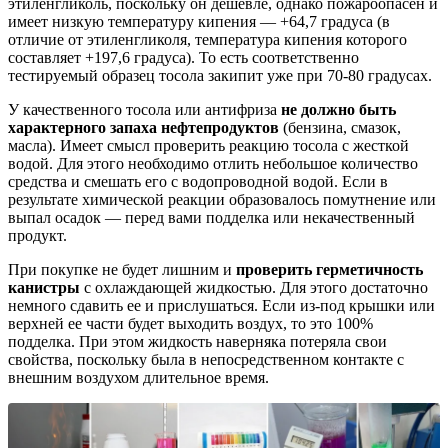
этиленгликоль, поскольку он дешевле, однако пожароопасен и
имеет низкую температуру кипения — +64,7 градуса (в
отличие от этиленгликоля, температура кипения которого
составляет +197,6 градуса). То есть соответственно
тестируемый образец тосола закипит уже при 70-80 градусах.
У качественного тосола или антифриза
не должно быть
характерного запаха нефтепродуктов
(бензина, смазок,
масла). Имеет смысл проверить реакцию тосола с жесткой
водой. Для этого необходимо отлить небольшое количество
средства и смешать его с водопроводной водой. Если в
результате химической реакции образовалось помутнение или
выпал осадок — перед вами подделка или некачественный
продукт.
При покупке не будет лишним и
проверить герметичность
канистры
с охлаждающей жидкостью. Для этого достаточно
немного сдавить ее и прислушаться. Если из-под крышки или
верхней ее части будет выходить воздух, то это 100%
подделка. При этом жидкость наверняка потеряла свои
свойства, поскольку была в непосредственном контакте с
внешним воздухом длительное время.