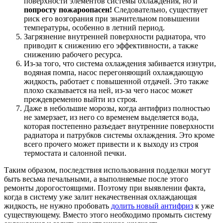
поверхности элементов системы охлаждения, но и
попросту пожароопасен!
Следовательно, существует
риск его возгорания при значительном повышении
температуры, особенно в летний период.
Загрязнение внутренней поверхности радиатора, что
приводит к снижению его эффективности, а также
снижению рабочего ресурса.
Из-за того, что система охлаждения забивается изнутри,
водяная помпа, насос перегоняющий охлаждающую
жидкость, работает с повышенной отдачей. Это также
плохо сказывается на ней, из-за чего насос может
преждевременно выйти из строя.
Даже в небольшие морозы, когда антифриз полностью
не замерзает, из него со временем выделяется вода,
которая постепенно разъедает внутренние поверхности
радиатора и патрубков системы охлаждения. Это кроме
всего прочего может привести и к выходу из строя
термостата и салонной печки.
Таким образом, последствия использования подделки могут
быть весьма печальными, а выполняемые после этого
ремонты дорогостоящими. Поэтому при выявлении факта,
когда в систему уже залит некачественная охлаждающая
жидкость, не нужно пробовать
долить новый антифриз
к уже
существующему. Вместо этого необходимо промыть систему