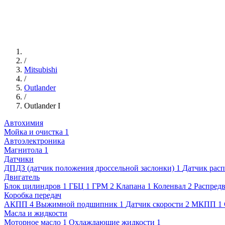
/
Mitsubishi
/
Outlander
/
Outlander I
Автохимия
Мойка и очистка
1
Автоэлектроника
Магнитола
1
Датчики
ДПДЗ (датчик положения дроссельной заслонки)
1
Датчик расп
Двигатель
Блок цилиндров
1
ГБЦ
1
ГРМ
2
Клапана
1
Коленвал
2
Распред
Коробка передач
АКПП
4
Выжимной подшипник
1
Датчик скорости
2
МКПП
1
Масла и жидкости
Моторное масло
1
Охлаждающие жидкости
1