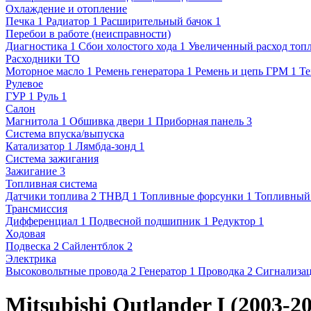
Охлаждение и отопление
Печка
1
Радиатор
1
Расширительный бачок
1
Перебои в работе (неисправности)
Диагностика
1
Сбои холостого хода
1
Увеличенный расход топл
Расходники ТО
Моторное масло
1
Ремень генератора
1
Ремень и цепь ГРМ
1
Те
Рулевое
ГУР
1
Руль
1
Салон
Магнитола
1
Обшивка двери
1
Приборная панель
3
Система впуска/выпуска
Катализатор
1
Лямбда-зонд
1
Система зажигания
Зажигание
3
Топливная система
Датчики топлива
2
ТНВД
1
Топливные форсунки
1
Топливный
Трансмиссия
Дифференциал
1
Подвесной подшипник
1
Редуктор
1
Ходовая
Подвеска
2
Сайлентблок
2
Электрика
Высоковольтные провода
2
Генератор
1
Проводка
2
Сигнализа
Mitsubishi Outlander I (2003-2