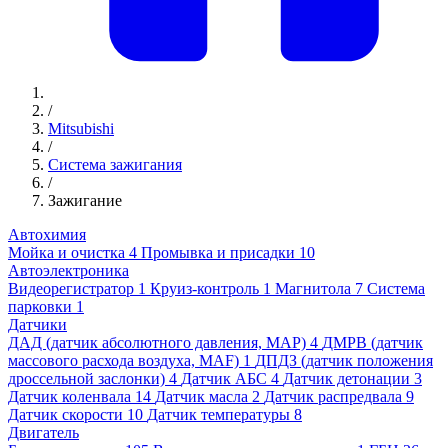
/
Mitsubishi
/
Система зажигания
/
Зажигание
Автохимия
Мойка и очистка
4
Промывка и присадки
10
Автоэлектроника
Видеорегистратор
1
Круиз-контроль
1
Магнитола
7
Система
парковки
1
Датчики
ДАД (датчик абсолютного давления, MAP)
4
ДМРВ (датчик
массового расхода воздуха, MAF)
1
ДПДЗ (датчик положения
дроссельной заслонки)
4
Датчик АБС
4
Датчик детонации
3
Датчик коленвала
14
Датчик масла
2
Датчик распредвала
9
Датчик скорости
10
Датчик температуры
8
Двигатель