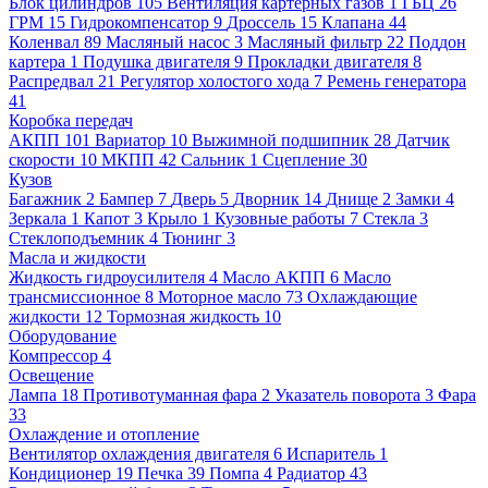
Блок цилиндров
105
Вентиляция картерных газов
1
ГБЦ
26
ГРМ
15
Гидрокомпенсатор
9
Дроссель
15
Клапана
44
Коленвал
89
Масляный насос
3
Масляный фильтр
22
Поддон
картера
1
Подушка двигателя
9
Прокладки двигателя
8
Распредвал
21
Регулятор холостого хода
7
Ремень генератора
41
Коробка передач
АКПП
101
Вариатор
10
Выжимной подшипник
28
Датчик
скорости
10
МКПП
42
Сальник
1
Сцепление
30
Кузов
Багажник
2
Бампер
7
Дверь
5
Дворник
14
Днище
2
Замки
4
Зеркала
1
Капот
3
Крыло
1
Кузовные работы
7
Стекла
3
Стеклоподъемник
4
Тюнинг
3
Масла и жидкости
Жидкость гидроусилителя
4
Масло АКПП
6
Масло
трансмиссионное
8
Моторное масло
73
Охлаждающие
жидкости
12
Тормозная жидкость
10
Оборудование
Компрессор
4
Освещение
Лампа
18
Противотуманная фара
2
Указатель поворота
3
Фара
33
Охлаждение и отопление
Вентилятор охлаждения двигателя
6
Испаритель
1
Кондиционер
19
Печка
39
Помпа
4
Радиатор
43