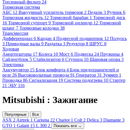
Топливный фильтр
24
Тормозная система
АБС
12
Вакуумный усилитель тормозов
2
Педали
3
Ручник
6
Тормозная жидкость
12
Тормозной барабан
1
Тормозной диск
16
Тормозной суппорт
9
Тормозной цилиндр
12
Тормозной
шланг
7
Тормозные колодки
38
Трансмиссия
Дифференциал
6
Кардан
4
Подвесной подшипник
12
Полуось
3
Приводные валы
9
Раздатка
3
Редуктор
8
ШРУС
8
Ходовая
Амортизаторы
17
Колеса
10
Мост
6
Подвеска
24
Пружины
4
Сайлентблок
5
Стабилизатор
6
Ступица
10
Шаровая опора
3
Электрика
Аккумулятор
15
Блок комфорта
4
Блок предохранителей и
реле
26
Высоковольтные провода
91
Генератор
31
Зуммер
1
Проводка
86
Сигнализация
19
Система подогрева
10
Стартер
21
ЭБУ
116
Mitsubishi : Зажигание
Популярные
Все
ASX
2
Airtrek
1
Carisma
22
Chariot
1
Colt
2
Delica
3
Diamante
3
GTO
1
Galant
15
L 300
2
Показать все →