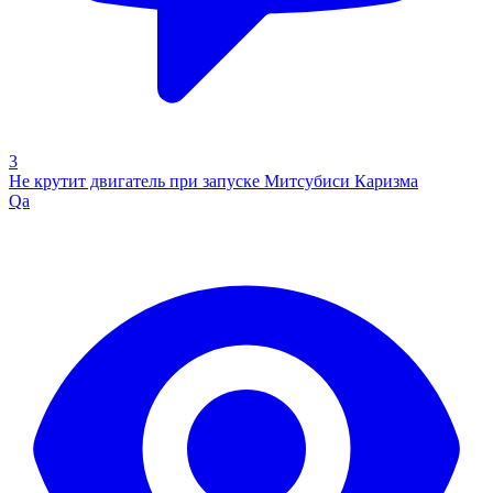
3
Не крутит двигатель при запуске Митсубиси Каризма
Qa