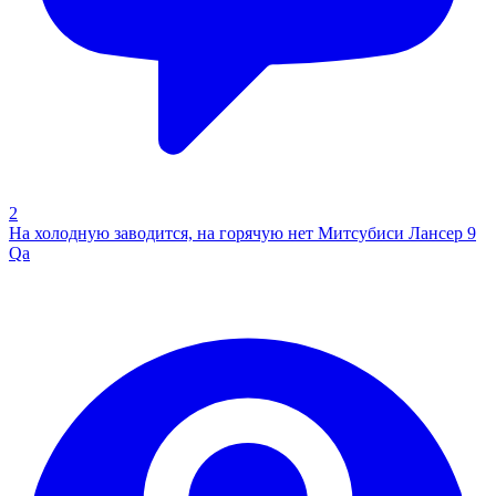
2
На холодную заводится, на горячую нет Митсубиси Лансер 9
Qa