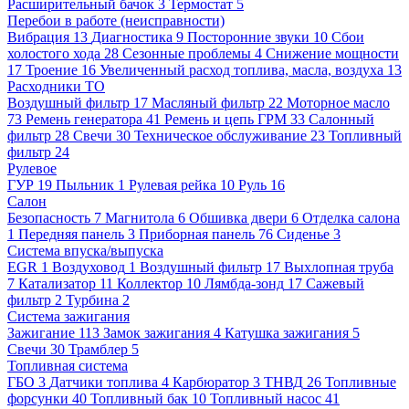
Расширительный бачок
3
Термостат
5
Перебои в работе (неисправности)
Вибрация
13
Диагностика
9
Посторонние звуки
10
Сбои
холостого хода
28
Сезонные проблемы
4
Снижение мощности
17
Троение
16
Увеличенный расход топлива, масла, воздуха
13
Расходники ТО
Воздушный фильтр
17
Масляный фильтр
22
Моторное масло
73
Ремень генератора
41
Ремень и цепь ГРМ
33
Салонный
фильтр
28
Свечи
30
Техническое обслуживание
23
Топливный
фильтр
24
Рулевое
ГУР
19
Пыльник
1
Рулевая рейка
10
Руль
16
Салон
Безопасность
7
Магнитола
6
Обшивка двери
6
Отделка салона
1
Передняя панель
3
Приборная панель
76
Сиденье
3
Система впуска/выпуска
EGR
1
Воздуховод
1
Воздушный фильтр
17
Выхлопная труба
7
Катализатор
11
Коллектор
10
Лямбда-зонд
17
Сажевый
фильтр
2
Турбина
2
Система зажигания
Зажигание
113
Замок зажигания
4
Катушка зажигания
5
Свечи
30
Трамблер
5
Топливная система
ГБО
3
Датчики топлива
4
Карбюратор
3
ТНВД
26
Топливные
форсунки
40
Топливный бак
10
Топливный насос
41