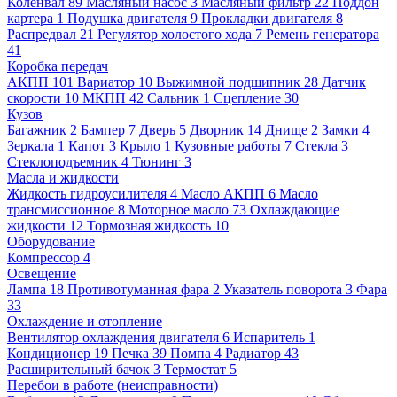
Коленвал
89
Масляный насос
3
Масляный фильтр
22
Поддон
картера
1
Подушка двигателя
9
Прокладки двигателя
8
Распредвал
21
Регулятор холостого хода
7
Ремень генератора
41
Коробка передач
АКПП
101
Вариатор
10
Выжимной подшипник
28
Датчик
скорости
10
МКПП
42
Сальник
1
Сцепление
30
Кузов
Багажник
2
Бампер
7
Дверь
5
Дворник
14
Днище
2
Замки
4
Зеркала
1
Капот
3
Крыло
1
Кузовные работы
7
Стекла
3
Стеклоподъемник
4
Тюнинг
3
Масла и жидкости
Жидкость гидроусилителя
4
Масло АКПП
6
Масло
трансмиссионное
8
Моторное масло
73
Охлаждающие
жидкости
12
Тормозная жидкость
10
Оборудование
Компрессор
4
Освещение
Лампа
18
Противотуманная фара
2
Указатель поворота
3
Фара
33
Охлаждение и отопление
Вентилятор охлаждения двигателя
6
Испаритель
1
Кондиционер
19
Печка
39
Помпа
4
Радиатор
43
Расширительный бачок
3
Термостат
5
Перебои в работе (неисправности)