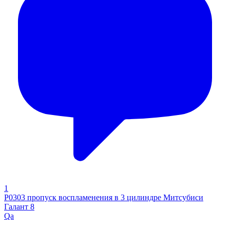
1
P0303 пропуск воспламенения в 3 цилиндре Митсубиси
Галант 8
Qa