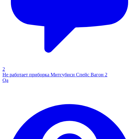
2
Не работает приборка Митсубиси Спейс Вагон 2
Qa