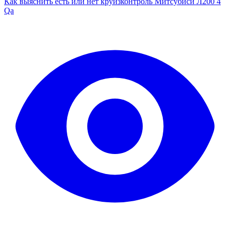
Как выяснить есть или нет круизконтроль Митсубиси Л200 4
Qa