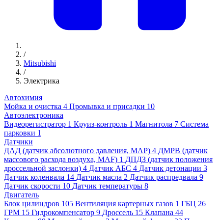
/
Mitsubishi
/
Электрика
Автохимия
Мойка и очистка
4
Промывка и присадки
10
Автоэлектроника
Видеорегистратор
1
Круиз-контроль
1
Магнитола
7
Система
парковки
1
Датчики
ДАД (датчик абсолютного давления, MAP)
4
ДМРВ (датчик
массового расхода воздуха, MAF)
1
ДПДЗ (датчик положения
дроссельной заслонки)
4
Датчик АБС
4
Датчик детонации
3
Датчик коленвала
14
Датчик масла
2
Датчик распредвала
9
Датчик скорости
10
Датчик температуры
8
Двигатель
Блок цилиндров
105
Вентиляция картерных газов
1
ГБЦ
26
ГРМ
15
Гидрокомпенсатор
9
Дроссель
15
Клапана
44