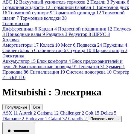
АБС
12
Вакуумный усилитель тормозов
2
Педали
3
Ручник
6
Тормозная жидкость
12
Тормозной барабан
1
Тормозной диск
16
Тормозной суппорт
9
Тормозной цилиндр
12
Тормозной
шланг
7
Тормозные колодки
38
Трансмиссия
Дифференциал
6
Кардан
4
Подвесной подшипник
12
Полуось
3
Приводные валы
9
Раздатка
3
Редуктор
8
ШРУС
8
Ходовая
Амортизаторы
17
Колеса
10
Мост
6
Подвеска
24
Пружины
4
Сайлентблок
5
Стабилизатор
6
Ступица
10
Шаровая опора
3
Электрика
Аккумулятор
15
Блок комфорта
4
Блок предохранителей и
реле
26
Высоковольтные провода
91
Генератор
31
Зуммер
1
Проводка
86
Сигнализация
19
Система подогрева
10
Стартер
21
ЭБУ
116
Mitsubishi : Электрика
Популярные
Все
ASX
11
Airtrek
2
Carisma
12
Challenger
2
Colt
15
Delica
5
Diamante
2
Endeavor
1
Galant
32
Grandis
2
Показать все →