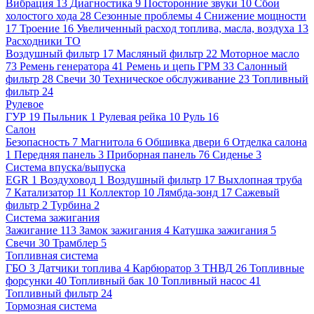
Вибрация
13
Диагностика
9
Посторонние звуки
10
Сбои
холостого хода
28
Сезонные проблемы
4
Снижение мощности
17
Троение
16
Увеличенный расход топлива, масла, воздуха
13
Расходники ТО
Воздушный фильтр
17
Масляный фильтр
22
Моторное масло
73
Ремень генератора
41
Ремень и цепь ГРМ
33
Салонный
фильтр
28
Свечи
30
Техническое обслуживание
23
Топливный
фильтр
24
Рулевое
ГУР
19
Пыльник
1
Рулевая рейка
10
Руль
16
Салон
Безопасность
7
Магнитола
6
Обшивка двери
6
Отделка салона
1
Передняя панель
3
Приборная панель
76
Сиденье
3
Система впуска/выпуска
EGR
1
Воздуховод
1
Воздушный фильтр
17
Выхлопная труба
7
Катализатор
11
Коллектор
10
Лямбда-зонд
17
Сажевый
фильтр
2
Турбина
2
Система зажигания
Зажигание
113
Замок зажигания
4
Катушка зажигания
5
Свечи
30
Трамблер
5
Топливная система
ГБО
3
Датчики топлива
4
Карбюратор
3
ТНВД
26
Топливные
форсунки
40
Топливный бак
10
Топливный насос
41
Топливный фильтр
24
Тормозная система