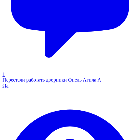
1
Перестали работать дворники Опель Агила А
Qa