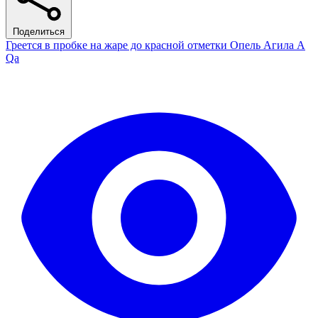
Поделиться
Греется в пробке на жаре до красной отметки Опель Агила А
Qa