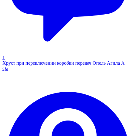
1
Хруст при переключении коробки передач Опель Агила А
Qa