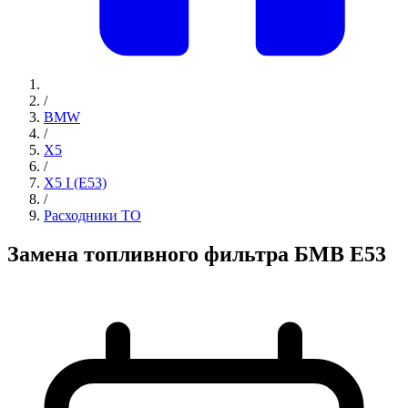
/
BMW
/
X5
/
X5 I (E53)
/
Расходники ТО
Замена топливного фильтра БМВ Е53