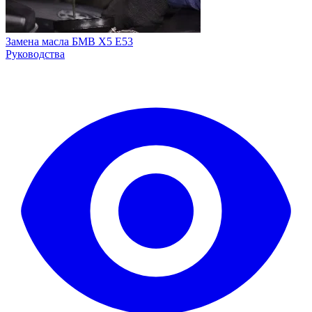
Замена масла БМВ Х5 Е53
Руководства