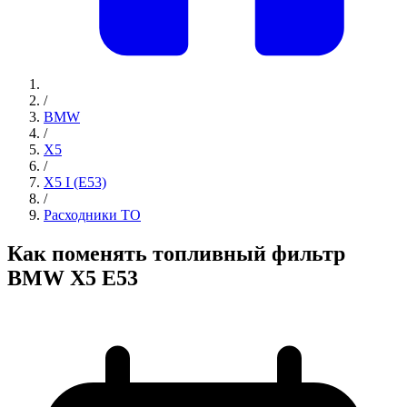
/
BMW
/
X5
/
X5 I (E53)
/
Расходники ТО
Как поменять топливный фильтр
BMW X5 E53