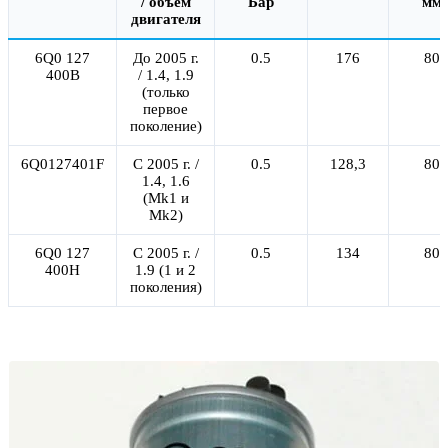
/ объем
Бар
мм
двигателя
6Q0 127
До 2005 г.
0.5
176
80
400B
/ 1.4, 1.9
(только
первое
поколение)
6Q0127401F
С 2005 г. /
0.5
128,3
80
1.4, 1.6
(Mk1 и
Mk2)
6Q0 127
С 2005 г. /
0.5
134
80
400H
1.9 (1 и 2
поколения)