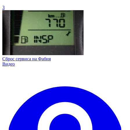
3
Сброс сервиса на Фабия
Видео