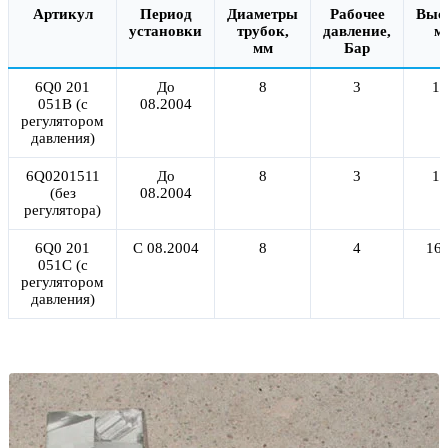
Артикул
Период
Диаметры
Рабочее
Высо
установки
трубок,
давление,
м
мм
Бар
6Q0 201
До
8
3
16
051B (с
08.2004
регулятором
давления)
6Q0201511
До
8
3
15
(без
08.2004
регулятора)
6Q0 201
С 08.2004
8
4
164
051C (с
регулятором
давления)