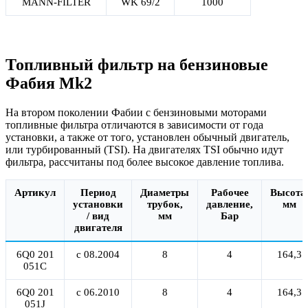
MANN-FILTER
WK 69/2
1000
Топливный фильтр на бензиновые
Фабия Mk2
На втором поколении Фабии с бензиновыми моторами
топливные фильтра отличаются в зависимости от года
установки, а также от того, установлен обычный двигатель,
или турбированный (TSI). На двигателях TSI обычно идут
фильтра, рассчитаны под более высокое давление топлива.
Артикул
Период
Диаметры
Рабочее
Высота
установки
трубок,
давление,
мм
/ вид
мм
Бар
двигателя
6Q0 201
с 08.2004
8
4
164,3
051C
6Q0 201
с 06.2010
8
4
164,3
051J