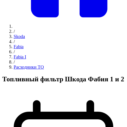
/
Skoda
/
Fabia
/
Fabia I
/
Расходники ТО
Топливный фильтр Шкода Фабия 1 и 2