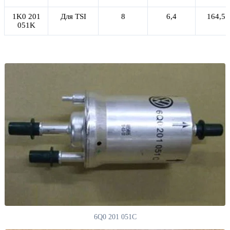
1K0 201
Для TSI
8
6,4
164,5
051K
6Q0 201 051C