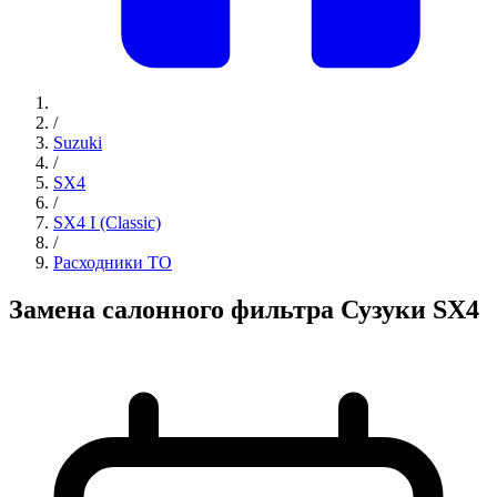
/
Suzuki
/
SX4
/
SX4 I (Classic)
/
Расходники ТО
Замена салонного фильтра Сузуки SX4