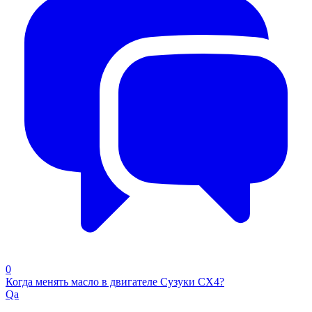
0
Когда менять масло в двигателе Сузуки СХ4?
Qa