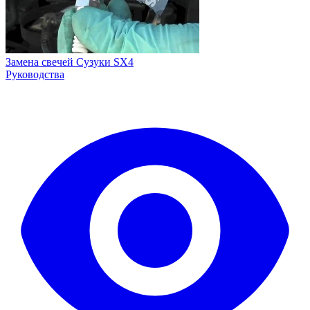
Замена свечей Сузуки SX4
Руководства