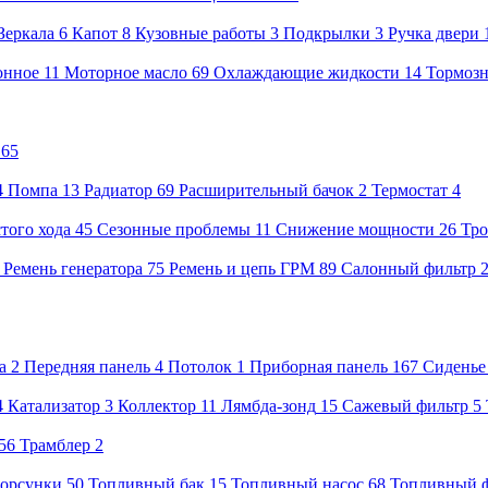
Зеркала
6
Капот
8
Кузовные работы
3
Подкрылки
3
Ручка двери
онное
11
Моторное масло
69
Охлаждающие жидкости
14
Тормозн
65
4
Помпа
13
Радиатор
69
Расширительный бачок
2
Термостат
4
того хода
45
Сезонные проблемы
11
Снижение мощности
26
Тро
9
Ремень генератора
75
Ремень и цепь ГРМ
89
Салонный фильтр
а
2
Передняя панель
4
Потолок
1
Приборная панель
167
Сиденье
4
Катализатор
3
Коллектор
11
Лямбда-зонд
15
Сажевый фильтр
5
56
Трамблер
2
орсунки
50
Топливный бак
15
Топливный насос
68
Топливный 