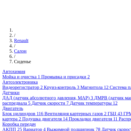
/
Renault
/
Салон
/
Сиденье
Автохимия
Мойка и очистка
1
Промывка и присадки
2
Автоэлектроника
Видеорегистратор
2
Круиз-контроль
3
Магнитола
12
Система п
Датчики
ДАД (датчик абсолютного давления, MAP)
3
ДМРВ (датчик мас
распредвала
5
Датчик скорости
7
Датчик температуры
12
Двигатель
Блок цилиндров
116
Вентиляция картерных газов
2
ГБЦ
43
ГР
картера
2
Подушка двигателя
14
Прокладки двигателя
11
Распр
Коробка передач
АКПП
25
Вариатор
4
Выжимной подшипник
78
Датчик скорос