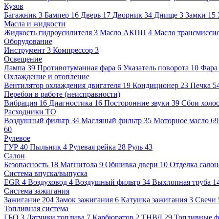
Кузов
Багажник
3
Бампер
16
Дверь
17
Дворник
34
Днище
3
Замки
15
Масла и жидкости
Жидкость гидроусилителя
3
Масло АКПП
4
Масло трансмисси
Оборудование
Инструмент
3
Компрессор
3
Освещение
Лампа
39
Противотуманная фара
6
Указатель поворота
10
Фара
Охлаждение и отопление
Вентилятор охлаждения двигателя
19
Кондиционер
23
Печка
5
Перебои в работе (неисправности)
Вибрация
16
Диагностика
16
Посторонние звуки
39
Сбои холос
Расходники ТО
Воздушный фильтр
34
Масляный фильтр
35
Моторное масло
6
60
Рулевое
ГУР
40
Пыльник
4
Рулевая рейка
28
Руль
43
Салон
Безопасность
18
Магнитола
9
Обшивка двери
10
Отделка салон
Система впуска/выпуска
EGR
4
Воздуховод
4
Воздушный фильтр
34
Выхлопная труба
1
Система зажигания
Зажигание
204
Замок зажигания
6
Катушка зажигания
3
Свечи
Топливная система
ГБО
3
Датчики топлива
7
Карбюратор
2
ТНВД
29
Топливные ф