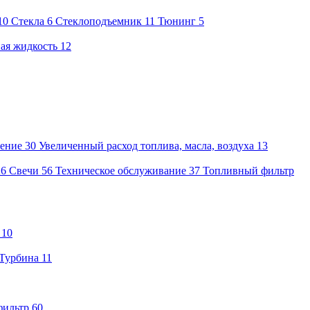
10
Стекла
6
Стеклоподъемник
11
Тюнинг
5
ая жидкость
12
ение
30
Увеличенный расход топлива, масла, воздуха
13
26
Свечи
56
Техническое обслуживание
37
Топливный фильтр
10
Турбина
11
фильтр
60