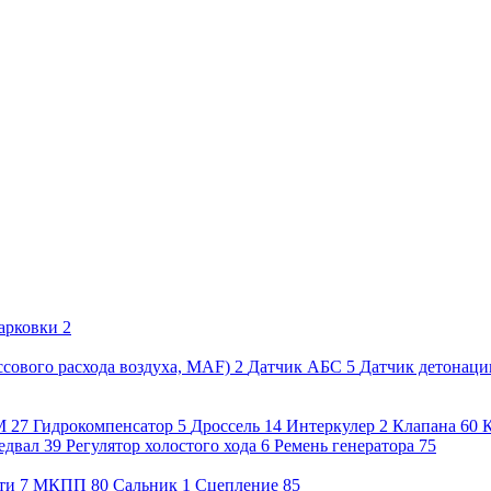
арковки
2
сового расхода воздуха, MAF)
2
Датчик АБС
5
Датчик детонаци
М
27
Гидрокомпенсатор
5
Дроссель
14
Интеркулер
2
Клапана
60
едвал
39
Регулятор холостого хода
6
Ремень генератора
75
ти
7
МКПП
80
Сальник
1
Сцепление
85