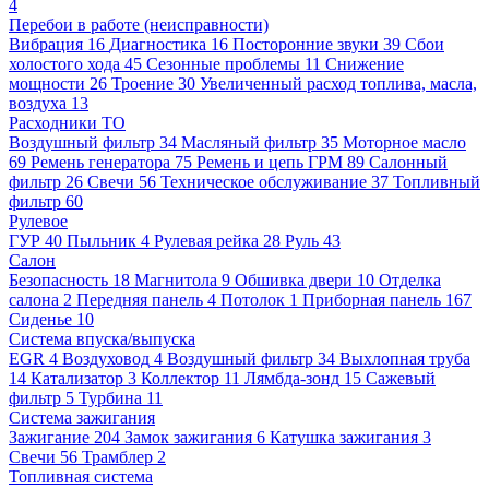
4
Перебои в работе (неисправности)
Вибрация
16
Диагностика
16
Посторонние звуки
39
Сбои
холостого хода
45
Сезонные проблемы
11
Снижение
мощности
26
Троение
30
Увеличенный расход топлива, масла,
воздуха
13
Расходники ТО
Воздушный фильтр
34
Масляный фильтр
35
Моторное масло
69
Ремень генератора
75
Ремень и цепь ГРМ
89
Салонный
фильтр
26
Свечи
56
Техническое обслуживание
37
Топливный
фильтр
60
Рулевое
ГУР
40
Пыльник
4
Рулевая рейка
28
Руль
43
Салон
Безопасность
18
Магнитола
9
Обшивка двери
10
Отделка
салона
2
Передняя панель
4
Потолок
1
Приборная панель
167
Сиденье
10
Система впуска/выпуска
EGR
4
Воздуховод
4
Воздушный фильтр
34
Выхлопная труба
14
Катализатор
3
Коллектор
11
Лямбда-зонд
15
Сажевый
фильтр
5
Турбина
11
Система зажигания
Зажигание
204
Замок зажигания
6
Катушка зажигания
3
Свечи
56
Трамблер
2
Топливная система