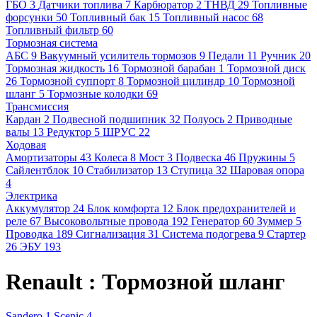
ГБО
3
Датчики топлива
7
Карбюратор
2
ТНВД
29
Топливные
форсунки
50
Топливный бак
15
Топливный насос
68
Топливный фильтр
60
Тормозная система
АБС
9
Вакуумный усилитель тормозов
9
Педали
11
Ручник
20
Тормозная жидкость
16
Тормозной барабан
1
Тормозной диск
26
Тормозной суппорт
8
Тормозной цилиндр
10
Тормозной
шланг
5
Тормозные колодки
69
Трансмиссия
Кардан
2
Подвесной подшипник
32
Полуось
2
Приводные
валы
13
Редуктор
5
ШРУС
22
Ходовая
Амортизаторы
43
Колеса
8
Мост
3
Подвеска
46
Пружины
5
Сайлентблок
10
Стабилизатор
13
Ступица
32
Шаровая опора
4
Электрика
Аккумулятор
24
Блок комфорта
12
Блок предохранителей и
реле
67
Высоковольтные провода
192
Генератор
60
Зуммер
5
Проводка
189
Сигнализация
31
Система подогрева
9
Стартер
26
ЭБУ
193
Renault : Тормозной шланг
Sandero
1
Scenic
4