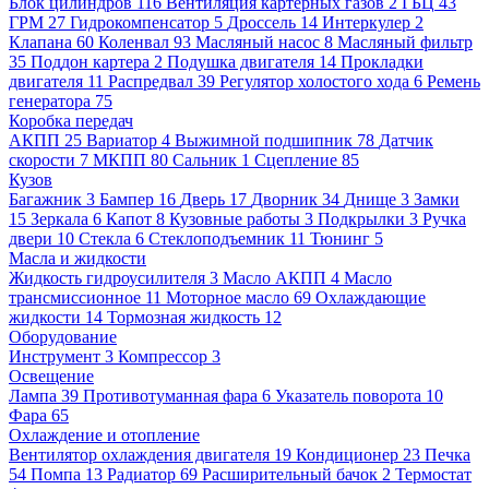
Блок цилиндров
116
Вентиляция картерных газов
2
ГБЦ
43
ГРМ
27
Гидрокомпенсатор
5
Дроссель
14
Интеркулер
2
Клапана
60
Коленвал
93
Масляный насос
8
Масляный фильтр
35
Поддон картера
2
Подушка двигателя
14
Прокладки
двигателя
11
Распредвал
39
Регулятор холостого хода
6
Ремень
генератора
75
Коробка передач
АКПП
25
Вариатор
4
Выжимной подшипник
78
Датчик
скорости
7
МКПП
80
Сальник
1
Сцепление
85
Кузов
Багажник
3
Бампер
16
Дверь
17
Дворник
34
Днище
3
Замки
15
Зеркала
6
Капот
8
Кузовные работы
3
Подкрылки
3
Ручка
двери
10
Стекла
6
Стеклоподъемник
11
Тюнинг
5
Масла и жидкости
Жидкость гидроусилителя
3
Масло АКПП
4
Масло
трансмиссионное
11
Моторное масло
69
Охлаждающие
жидкости
14
Тормозная жидкость
12
Оборудование
Инструмент
3
Компрессор
3
Освещение
Лампа
39
Противотуманная фара
6
Указатель поворота
10
Фара
65
Охлаждение и отопление
Вентилятор охлаждения двигателя
19
Кондиционер
23
Печка
54
Помпа
13
Радиатор
69
Расширительный бачок
2
Термостат