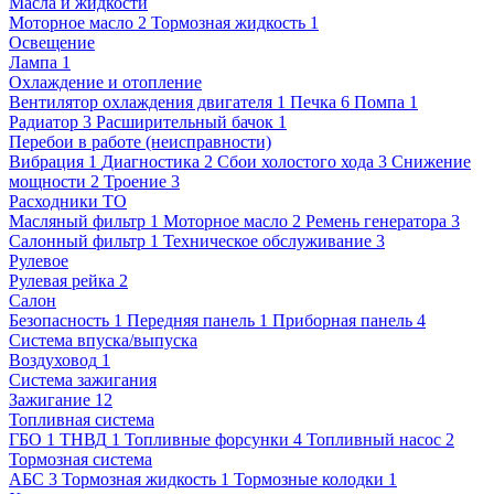
Масла и жидкости
Моторное масло
2
Тормозная жидкость
1
Освещение
Лампа
1
Охлаждение и отопление
Вентилятор охлаждения двигателя
1
Печка
6
Помпа
1
Радиатор
3
Расширительный бачок
1
Перебои в работе (неисправности)
Вибрация
1
Диагностика
2
Сбои холостого хода
3
Снижение
мощности
2
Троение
3
Расходники ТО
Масляный фильтр
1
Моторное масло
2
Ремень генератора
3
Салонный фильтр
1
Техническое обслуживание
3
Рулевое
Рулевая рейка
2
Салон
Безопасность
1
Передняя панель
1
Приборная панель
4
Система впуска/выпуска
Воздуховод
1
Система зажигания
Зажигание
12
Топливная система
ГБО
1
ТНВД
1
Топливные форсунки
4
Топливный насос
2
Тормозная система
АБС
3
Тормозная жидкость
1
Тормозные колодки
1