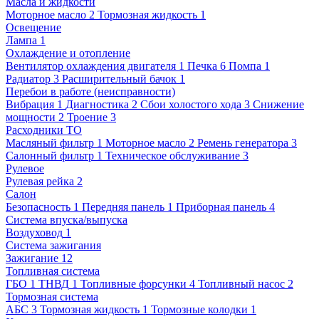
Масла и жидкости
Моторное масло
2
Тормозная жидкость
1
Освещение
Лампа
1
Охлаждение и отопление
Вентилятор охлаждения двигателя
1
Печка
6
Помпа
1
Радиатор
3
Расширительный бачок
1
Перебои в работе (неисправности)
Вибрация
1
Диагностика
2
Сбои холостого хода
3
Снижение
мощности
2
Троение
3
Расходники ТО
Масляный фильтр
1
Моторное масло
2
Ремень генератора
3
Салонный фильтр
1
Техническое обслуживание
3
Рулевое
Рулевая рейка
2
Салон
Безопасность
1
Передняя панель
1
Приборная панель
4
Система впуска/выпуска
Воздуховод
1
Система зажигания
Зажигание
12
Топливная система
ГБО
1
ТНВД
1
Топливные форсунки
4
Топливный насос
2
Тормозная система
АБС
3
Тормозная жидкость
1
Тормозные колодки
1