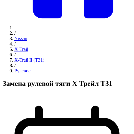
/
Nissan
/
X-Trail
/
X-Trail II (T31)
/
Рулевое
Замена рулевой тяги Х Трейл Т31