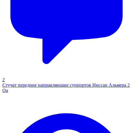
2
Стучат передние направляющие суппортов Ниссан Альмера 2
Qa