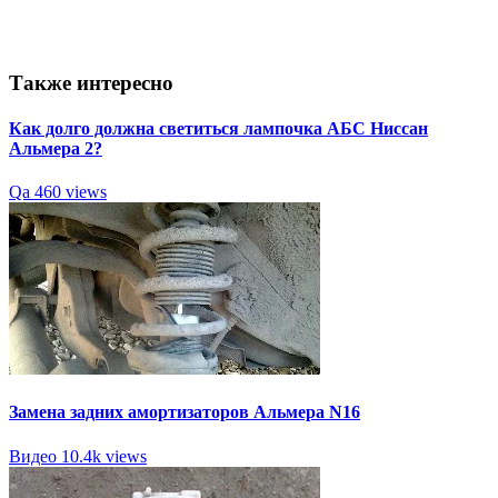
Также интересно
Как долго должна светиться лампочка АБС Ниссан
Альмера 2?
Qa
460 views
Замена задних амортизаторов Альмера N16
Видео
10.4k views