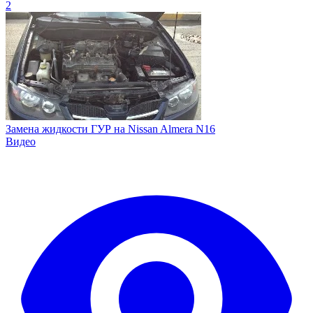
2
Замена жидкости ГУР на Nissan Almera N16
Видео