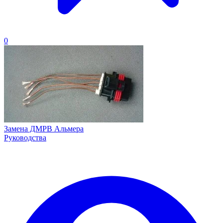
0
Замена ДМРВ Альмера
Руководства