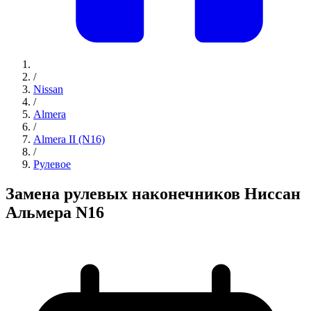
/
Nissan
/
Almera
/
Almera II (N16)
/
Рулевое
Замена рулевых наконечников Ниссан
Альмера N16