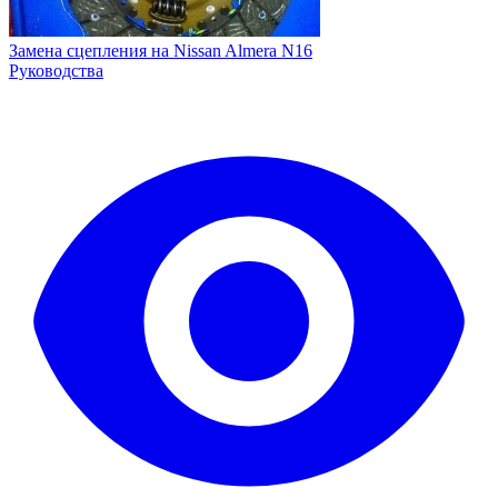
Замена сцепления на Nissan Almera N16
Руководства