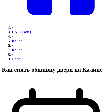
/
ВАЗ (Lada)
/
Kalina
/
Kalina I
/
Салон
Как снять обшивку двери на Калине