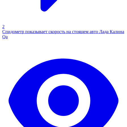
2
Спидометр показывает скорость на стоящем авто Лада Калина
Qa