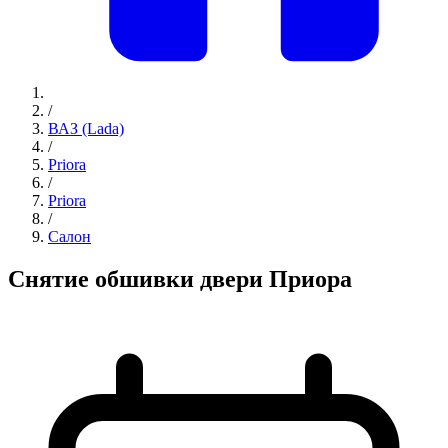
/
ВАЗ (Lada)
/
Priora
/
Priora
/
Салон
Снятие обшивки двери Приора