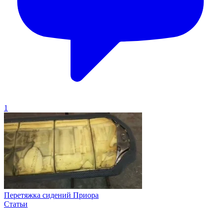
1
Перетяжка сидений Приора
Статьи