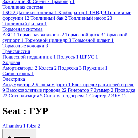
Зажигание
30
Свечи
7
Трамблер
1
Топливная система
ГБО
2
Датчики топлива
1
Карбюратор
1
ТНВД
9
Топливные
форсунки
12
Топливный бак
2
Топливный насос
23
Топливный фильтр
1
Тормозная система
АБС
1
Тормозная жидкость
2
Тормозной диск
3
Тормозной
суппорт
1
Тормозной цилиндр
3
Тормозной шланг
1
Тормозные колодки
3
Трансмиссия
Подвесной подшипник
1
Полуось
1
ШРУС
1
Ходовая
Амортизаторы
2
Колеса
2
Подвеска
3
Пружины
1
Сайлентблок
1
Электрика
Аккумулятор
2
Блок комфорта
1
Блок предохранителей и реле
9
Высоковольтные провода
22
Генератор
7
Зуммер
2
Проводка
22
Сигнализация
5
Система подогрева
1
Стартер
2
ЭБУ
12
Seat : ГУР
Alhambra
1
Ibiza
2