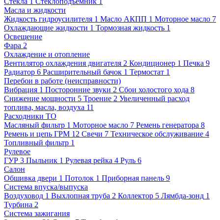
Стекла
1
Стеклоподъемник
1
Масла и жидкости
Жидкость гидроусилителя
1
Масло АКПП
1
Моторное масло
7
Охлаждающие жидкости
1
Тормозная жидкость
1
Освещение
Фара
2
Охлаждение и отопление
Вентилятор охлаждения двигателя
2
Кондиционер
1
Печка
9
Радиатор
6
Расширительный бачок
1
Термостат
1
Перебои в работе (неисправности)
Вибрация
1
Посторонние звуки
2
Сбои холостого хода
8
Снижение мощности
5
Троение
2
Увеличенный расход
топлива, масла, воздуха
11
Расходники ТО
Масляный фильтр
1
Моторное масло
7
Ремень генератора
8
Ремень и цепь ГРМ
12
Свечи
7
Техническое обслуживание
4
Топливный фильтр
1
Рулевое
ГУР
3
Пыльник
1
Рулевая рейка
4
Руль
6
Салон
Обшивка двери
1
Потолок
1
Приборная панель
9
Система впуска/выпуска
Воздуховод
1
Выхлопная труба
2
Коллектор
5
Лямбда-зонд
1
Турбина
2
Система зажигания