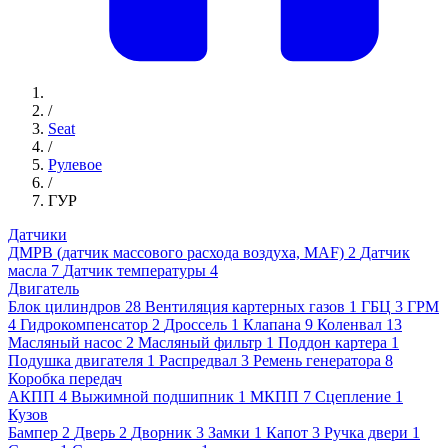
/
Seat
/
Рулевое
/
ГУР
Датчики
ДМРВ (датчик массового расхода воздуха, MAF)
2
Датчик
масла
7
Датчик температуры
4
Двигатель
Блок цилиндров
28
Вентиляция картерных газов
1
ГБЦ
3
ГРМ
4
Гидрокомпенсатор
2
Дроссель
1
Клапана
9
Коленвал
13
Масляный насос
2
Масляный фильтр
1
Поддон картера
1
Подушка двигателя
1
Распредвал
3
Ремень генератора
8
Коробка передач
АКПП
4
Выжимной подшипник
1
МКПП
7
Сцепление
1
Кузов
Бампер
2
Дверь
2
Дворник
3
Замки
1
Капот
3
Ручка двери
1