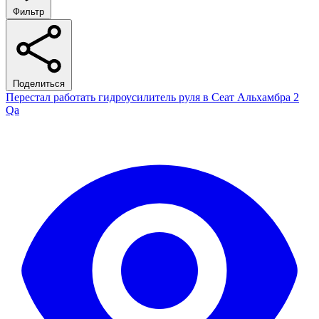
Фильтр
Поделиться
Перестал работать гидроусилитель руля в Сеат Альхамбра 2
Qa