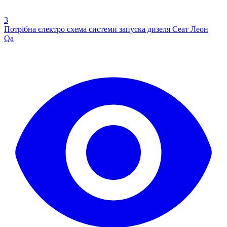
3
Потрібна єлектро схема системи запуска дизеля Сеат Леон
Qa