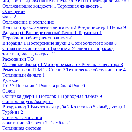
Жидкость гидроусилителя
1
Масло АКПП
1
Моторное масло
7
Охлаждающие жидкости
1
Тормозная жидкость
1
Освещение
Фара
2
Охлаждение и отопление
Вентилятор охлаждения двигателя
2
Кондиционер
1
Печка
9
Радиатор
6
Расширительный бачок
1
Термостат
1
Перебои в работе (неисправности)
Вибрация
1
Посторонние звуки
2
Сбои холостого хода
8
Снижение мощности
5
Троение
2
Увеличенный расход
топлива, масла, воздуха
11
Расходники ТО
Масляный фильтр
1
Моторное масло
7
Ремень генератора
8
Ремень и цепь ГРМ
12
Свечи
7
Техническое обслуживание
4
Топливный фильтр
1
Рулевое
ГУР
3
Пыльник
1
Рулевая рейка
4
Руль
6
Салон
Обшивка двери
1
Потолок
1
Приборная панель
9
Система впуска/выпуска
Воздуховод
1
Выхлопная труба
2
Коллектор
5
Лямбда-зонд
1
Турбина
2
Система зажигания
Зажигание
30
Свечи
7
Трамблер
1
Топливная система