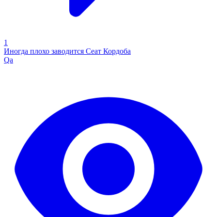
1
Иногда плохо заводится Сеат Кордоба
Qa