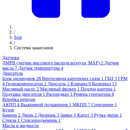
/
Seat
/
Система зажигания
Датчики
ДМРВ (датчик массового расхода воздуха, MAF)
2
Датчик
масла
7
Датчик температуры
4
Двигатель
Блок цилиндров
28
Вентиляция картерных газов
1
ГБЦ
3
ГРМ
4
Гидрокомпенсатор
2
Дроссель
1
Клапана
9
Коленвал
13
Масляный насос
2
Масляный фильтр
1
Поддон картера
1
Подушка двигателя
1
Распредвал
3
Ремень генератора
8
Коробка передач
АКПП
4
Выжимной подшипник
1
МКПП
7
Сцепление
1
Кузов
Бампер
2
Дверь
2
Дворник
3
Замки
1
Капот
3
Ручка двери
1
Стекла
1
Стеклоподъемник
1
Масла и жидкости