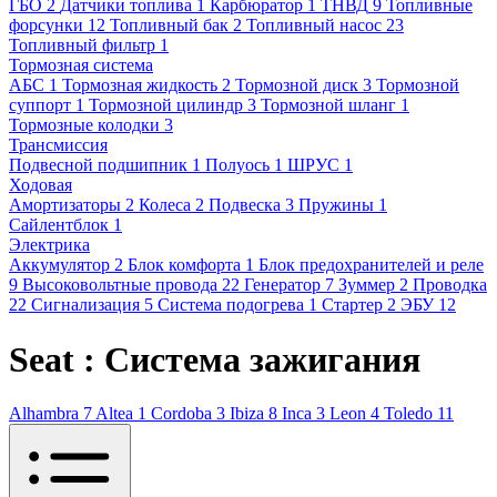
ГБО
2
Датчики топлива
1
Карбюратор
1
ТНВД
9
Топливные
форсунки
12
Топливный бак
2
Топливный насос
23
Топливный фильтр
1
Тормозная система
АБС
1
Тормозная жидкость
2
Тормозной диск
3
Тормозной
суппорт
1
Тормозной цилиндр
3
Тормозной шланг
1
Тормозные колодки
3
Трансмиссия
Подвесной подшипник
1
Полуось
1
ШРУС
1
Ходовая
Амортизаторы
2
Колеса
2
Подвеска
3
Пружины
1
Сайлентблок
1
Электрика
Аккумулятор
2
Блок комфорта
1
Блок предохранителей и реле
9
Высоковольтные провода
22
Генератор
7
Зуммер
2
Проводка
22
Сигнализация
5
Система подогрева
1
Стартер
2
ЭБУ
12
Seat : Система зажигания
Alhambra
7
Altea
1
Cordoba
3
Ibiza
8
Inca
3
Leon
4
Toledo
11