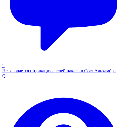
2
Не загорается индикация свечей накала в Сеат Альхамбра
Qa