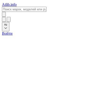
Atlib.info
ru
Войти