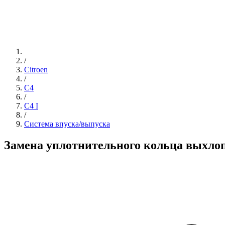
/
Citroen
/
C4
/
C4 I
/
Система впуска/выпуска
Замена уплотнительного кольца выхлоп