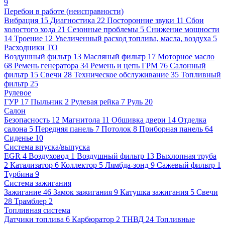
9
Перебои в работе (неисправности)
Вибрация
15
Диагностика
22
Посторонние звуки
11
Сбои
холостого хода
21
Сезонные проблемы
5
Снижение мощности
14
Троение
12
Увеличенный расход топлива, масла, воздуха
5
Расходники ТО
Воздушный фильтр
13
Масляный фильтр
17
Моторное масло
68
Ремень генератора
34
Ремень и цепь ГРМ
76
Салонный
фильтр
15
Свечи
28
Техническое обслуживание
35
Топливный
фильтр
25
Рулевое
ГУР
17
Пыльник
2
Рулевая рейка
7
Руль
20
Салон
Безопасность
12
Магнитола
11
Обшивка двери
14
Отделка
салона
5
Передняя панель
7
Потолок
8
Приборная панель
64
Сиденье
10
Система впуска/выпуска
EGR
4
Воздуховод
1
Воздушный фильтр
13
Выхлопная труба
2
Катализатор
6
Коллектор
5
Лямбда-зонд
9
Сажевый фильтр
1
Турбина
9
Система зажигания
Зажигание
46
Замок зажигания
9
Катушка зажигания
5
Свечи
28
Трамблер
2
Топливная система
Датчики топлива
6
Карбюратор
2
ТНВД
24
Топливные