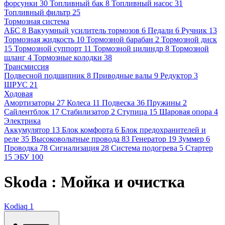
форсунки
30
Топливный бак
8
Топливный насос
31
Топливный фильтр
25
Тормозная система
АБС
8
Вакуумный усилитель тормозов
6
Педали
6
Ручник
13
Тормозная жидкость
10
Тормозной барабан
2
Тормозной диск
15
Тормозной суппорт
11
Тормозной цилиндр
8
Тормозной
шланг
4
Тормозные колодки
38
Трансмиссия
Подвесной подшипник
8
Приводные валы
9
Редуктор
3
ШРУС
21
Ходовая
Амортизаторы
27
Колеса
11
Подвеска
36
Пружины
2
Сайлентблок
17
Стабилизатор
2
Ступица
15
Шаровая опора
4
Электрика
Аккумулятор
13
Блок комфорта
6
Блок предохранителей и
реле
35
Высоковольтные провода
83
Генератор
19
Зуммер
6
Проводка
78
Сигнализация
28
Система подогрева
5
Стартер
15
ЭБУ
100
Skoda : Мойка и очистка
Kodiaq
1