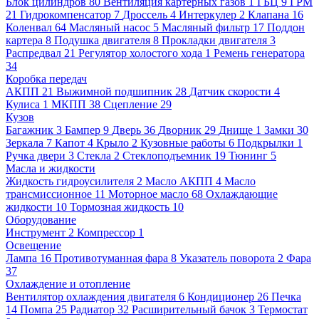
Блок цилиндров
80
Вентиляция картерных газов
1
ГБЦ
9
ГРМ
21
Гидрокомпенсатор
7
Дроссель
4
Интеркулер
2
Клапана
16
Коленвал
64
Масляный насос
5
Масляный фильтр
17
Поддон
картера
8
Подушка двигателя
8
Прокладки двигателя
3
Распредвал
21
Регулятор холостого хода
1
Ремень генератора
34
Коробка передач
АКПП
21
Выжимной подшипник
28
Датчик скорости
4
Кулиса
1
МКПП
38
Сцепление
29
Кузов
Багажник
3
Бампер
9
Дверь
36
Дворник
29
Днище
1
Замки
30
Зеркала
7
Капот
4
Крыло
2
Кузовные работы
6
Подкрылки
1
Ручка двери
3
Стекла
2
Стеклоподъемник
19
Тюнинг
5
Масла и жидкости
Жидкость гидроусилителя
2
Масло АКПП
4
Масло
трансмиссионное
11
Моторное масло
68
Охлаждающие
жидкости
10
Тормозная жидкость
10
Оборудование
Инструмент
2
Компрессор
1
Освещение
Лампа
16
Противотуманная фара
8
Указатель поворота
2
Фара
37
Охлаждение и отопление
Вентилятор охлаждения двигателя
6
Кондиционер
26
Печка
14
Помпа
25
Радиатор
32
Расширительный бачок
3
Термостат