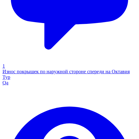
1
Износ покрышек по наружной стороне спереди на Октавия
Тур
Qa