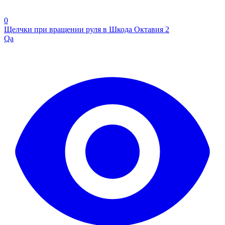
0
Щелчки при вращении руля в Шкода Октавия 2
Qa