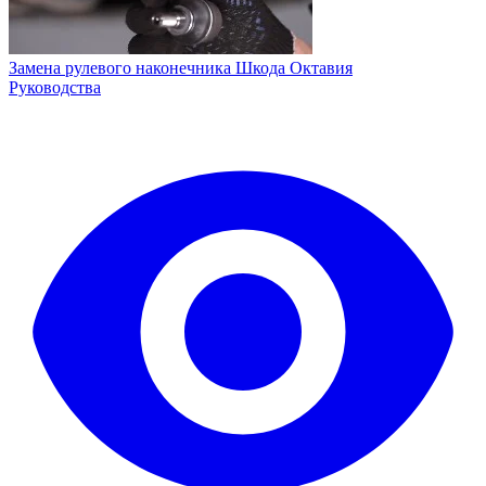
Замена рулевого наконечника Шкода Октавия
Руководства