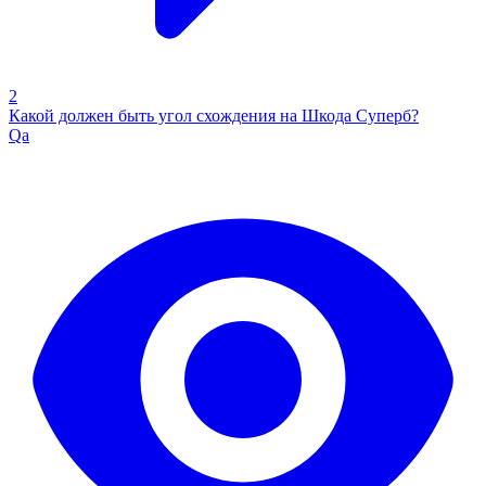
2
Какой должен быть угол схождения на Шкода Суперб?
Qa