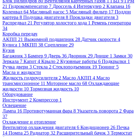
Блок цилиндров
80
Вентиляция картерных газов
1
ГБЦ
9
ГРМ
21
Гидрокомпенсатор
7
Дроссель
4
Интеркулер
2
Клапана
16
Коленвал
64
Масляный насос
5
Масляный фильтр
17
Поддон
картера
8
Подушка двигателя
8
Прокладки двигателя
3
Распредвал
21
Регулятор холостого хода
1
Ремень генератора
34
Коробка передач
АКПП
21
Выжимной подшипник
28
Датчик скорости
4
Кулиса
1
МКПП
38
Сцепление
29
Кузов
Багажник
3
Бампер
9
Дверь
36
Дворник
29
Днище
1
Замки
30
Зеркала
7
Капот
4
Крыло
2
Кузовные работы
6
Подкрылки
1
Ручка двери
3
Стекла
2
Стеклоподъемник
19
Тюнинг
5
Масла и жидкости
Жидкость гидроусилителя
2
Масло АКПП
4
Масло
трансмиссионное
11
Моторное масло
68
Охлаждающие
жидкости
10
Тормозная жидкость
10
Оборудование
Инструмент
2
Компрессор
1
Освещение
Лампа
16
Противотуманная фара
8
Указатель поворота
2
Фара
37
Охлаждение и отопление
Вентилятор охлаждения двигателя
6
Кондиционер
26
Печка
14
Помпа
25
Радиатор
32
Расширительный бачок
3
Термостат