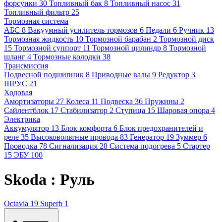
форсунки
30
Топливный бак
8
Топливный насос
31
Топливный фильтр
25
Тормозная система
АБС
8
Вакуумный усилитель тормозов
6
Педали
6
Ручник
13
Тормозная жидкость
10
Тормозной барабан
2
Тормозной диск
15
Тормозной суппорт
11
Тормозной цилиндр
8
Тормозной
шланг
4
Тормозные колодки
38
Трансмиссия
Подвесной подшипник
8
Приводные валы
9
Редуктор
3
ШРУС
21
Ходовая
Амортизаторы
27
Колеса
11
Подвеска
36
Пружины
2
Сайлентблок
17
Стабилизатор
2
Ступица
15
Шаровая опора
4
Электрика
Аккумулятор
13
Блок комфорта
6
Блок предохранителей и
реле
35
Высоковольтные провода
83
Генератор
19
Зуммер
6
Проводка
78
Сигнализация
28
Система подогрева
5
Стартер
15
ЭБУ
100
Skoda : Руль
Octavia
19
Superb
1