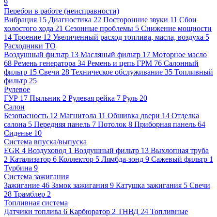
9
Перебои в работе (неисправности)
Вибрация
15
Диагностика
22
Посторонние звуки
11
Сбои
холостого хода
21
Сезонные проблемы
5
Снижение мощности
14
Троение
12
Увеличенный расход топлива, масла, воздуха
5
Расходники ТО
Воздушный фильтр
13
Масляный фильтр
17
Моторное масло
68
Ремень генератора
34
Ремень и цепь ГРМ
76
Салонный
фильтр
15
Свечи
28
Техническое обслуживание
35
Топливный
фильтр
25
Рулевое
ГУР
17
Пыльник
2
Рулевая рейка
7
Руль
20
Салон
Безопасность
12
Магнитола
11
Обшивка двери
14
Отделка
салона
5
Передняя панель
7
Потолок
8
Приборная панель
64
Сиденье
10
Система впуска/выпуска
EGR
4
Воздуховод
1
Воздушный фильтр
13
Выхлопная труба
2
Катализатор
6
Коллектор
5
Лямбда-зонд
9
Сажевый фильтр
1
Турбина
9
Система зажигания
Зажигание
46
Замок зажигания
9
Катушка зажигания
5
Свечи
28
Трамблер
2
Топливная система
Датчики топлива
6
Карбюратор
2
ТНВД
24
Топливные