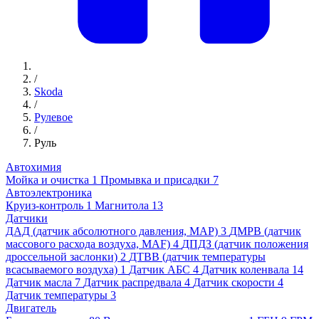
/
Skoda
/
Рулевое
/
Руль
Автохимия
Мойка и очистка
1
Промывка и присадки
7
Автоэлектроника
Круиз-контроль
1
Магнитола
13
Датчики
ДАД (датчик абсолютного давления, MAP)
3
ДМРВ (датчик
массового расхода воздуха, MAF)
4
ДПДЗ (датчик положения
дроссельной заслонки)
2
ДТВВ (датчик температуры
всасываемого воздуха)
1
Датчик АБС
4
Датчик коленвала
14
Датчик масла
7
Датчик распредвала
4
Датчик скорости
4
Датчик температуры
3
Двигатель