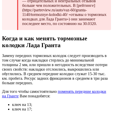
— отрицательных и нейтральных отзывов
больше чем положительных. В [рейтинге]
(https://partreview.ru/auto/vaz-60/granta-
1140/tormoznye-kolodki-40/ «отзывы о тормозных
колодках для Лада Гранта») они занимают
последнее место, по состоянию на 30.0320.
Когда и как менять тормозные
колодки Лада Гранта
Замену передних тормозных колодок следует производить в
том случае когда накладки стерлись до минимальной
толщины 2 мм, или пришли в негодность вследствие потери
своих свойств: накладки отслоились, выкрошились или
обуглились. В среднем передние колодки служат 15-30 тыс.
км. пробега. Ресурс задних фрикционов в среднем в три раза
больше передних.
Для того чтобы самостоятельно
поменять передние колодки
на Гранте
Вам понадобятся:
ключ на 13;
ключ на 17;