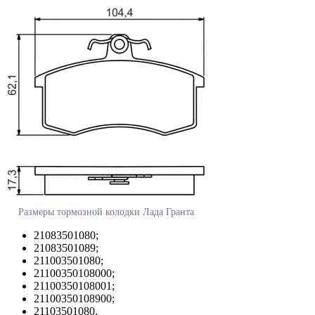
Размеры тормозной колодки Лада Гранта
21083501080;
21083501089;
211003501080;
21100350108000;
21100350108001;
21100350108900;
21103501080.