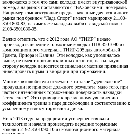
заключается в том что сами колодки имеют внутризаводской
номер, а на рынок поставляются с “ВАЗовскими” номерами.
Например комплектующие предназначенные для розничного
рынка под брендом “Лада Спорт” имеют маркировку 21100-
3501800-83, на самих же колодках выбит заводской номер
2108-3501080-05.
Важно отметить, что с 2012 года АО “ТИИР” начало
производить передние тормозные колодки 1118-3501090 из
композиционного материала ТИИР-295 для автомобилей
Гранта, Приора и Калина. Эти колодки, как упоминалось
выше, не имеют противоскрипных пластин, на тыльную
сторону колодок наносится специальная мастика призванная
нивелировать шумы и вибрации при торможении.
Многие автолюбители отмечают что такое “удешевление”
продукции не приносит должного результата, мало того, при
частых интенсивных торможениях поверхность накладки
“стекленеет”. Это приводит к чрезмерному увеличению
коэффициента трения в паре диск/колодка и соответственно к
ускоренному износу тормозного диска.
Но в 2013 году на предприятии усовершенствовали
технологию и начали производить передние тормозные
колодки 2192-3501090-10 из композиционного материала