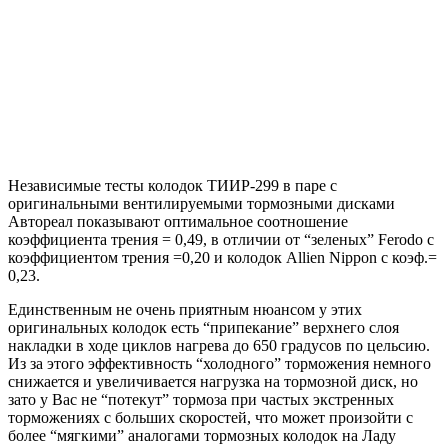
Независимые тесты колодок ТИИР-299 в паре с
оригинальными вентилируемыми тормозными дисками
Автореал показывают оптимальное соотношение
коэффициента трения = 0,49, в отличии от “зеленых” Ferodo с
коэффициентом трения =0,20 и колодок Allien Nippon с коэф.=
0,23.
Единственным не очень приятным нюансом у этих
оригинальных колодок есть “припекание” верхнего слоя
накладки в ходе циклов нагрева до 650 градусов по цельсию.
Из за этого эффективность “холодного” торможения немного
снижается и увеличивается нагрузка на тормозной диск, но
зато у Вас не “потекут” тормоза при частых экстренных
торможениях с больших скоростей, что может произойти с
более “мягкими” аналогами тормозных колодок на Ладу