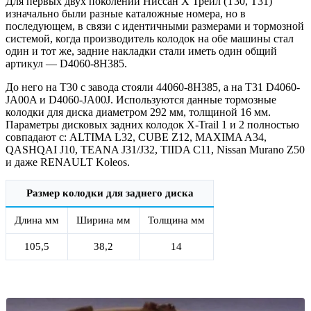
Для первых двух поколений Ниссан Х Трейл (T30, T31)
изначально были разные каталожные номера, но в
последующем, в связи с идентичными размерами и тормозной
системой, когда производитель колодок на обе машины стал
один и тот же, задние накладки стали иметь один общий
артикул — D4060-8H385.
До него на Т30 с завода стояли 44060-8H385, а на Т31 D4060-
JA00A и D4060-JA00J. Используются данные тормозные
колодки для диска диаметром 292 мм, толщиной 16 мм.
Параметры дисковых задних колодок X-Trail 1 и 2 полностью
совпадают с: ALTIMA L32, CUBE Z12, MAXIMA A34,
QASHQAI J10, TEANA J31/J32, TIIDA C11, Nissan Murano Z50
и даже RENAULT Koleos.
Размер колодки для заднего диска
Длина мм
Ширина мм
Толщина мм
105,5
38,2
14