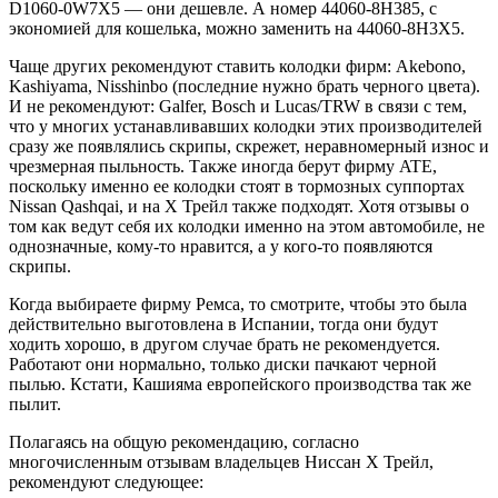
D1060-0W7X5 — они дешевле. А номер 44060-8H385, с
экономией для кошелька, можно заменить на 44060-8H3X5.
Чаще других рекомендуют ставить колодки фирм:
Akebono
,
Kashiyama
,
Nisshinbo
(последние нужно брать черного цвета).
И не рекомендуют:
Galfer
,
Bosch
и
Lucas/TRW
в связи с тем,
что у многих устанавливавших колодки этих производителей
сразу же появлялись скрипы, скрежет, неравномерный износ и
чрезмерная пыльность. Также иногда берут фирму
ATE
,
поскольку именно ее колодки стоят в тормозных суппортах
Nissan Qashqai, и на Х Трейл также подходят. Хотя отзывы о
том как ведут себя их колодки именно на этом автомобиле, не
однозначные, кому-то нравится, а у кого-то появляются
скрипы.
Когда выбираете фирму Ремса, то смотрите, чтобы это была
действительно выготовлена в Испании, тогда они будут
ходить хорошо, в другом случае брать не рекомендуется.
Работают они нормально, только диски пачкают черной
пылью. Кстати, Кашияма европейского производства так же
пылит.
Полагаясь на общую рекомендацию, согласно
многочисленным отзывам владельцев Ниссан Х Трейл,
рекомендуют следующее: