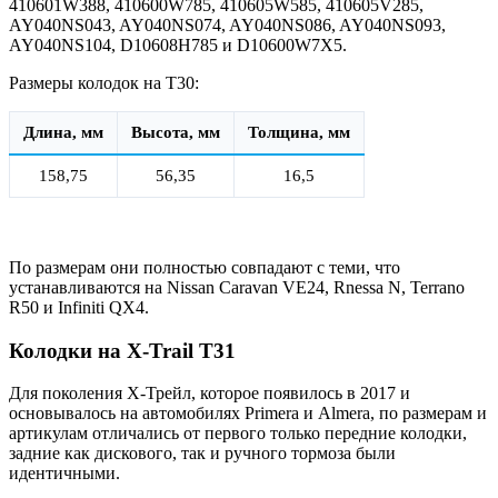
410601W388, 410600W785, 410605W585, 410605V285,
AY040NS043, AY040NS074, AY040NS086, AY040NS093,
AY040NS104, D10608H785 и D10600W7X5.
Размеры колодок на T30:
Длина, мм
Высота, мм
Толщина, мм
158,75
56,35
16,5
По размерам они полностью совпадают с теми, что
устанавливаются на Nissan Caravan VE24, Rnessa N, Terrano
R50 и Infiniti QX4.
Колодки на X-Trail T31
Для поколения Х-Трейл, которое появилось в 2017 и
основывалось на автомобилях Primera и Almera, по размерам и
артикулам отличались от первого только передние колодки,
задние как дискового, так и ручного тормоза были
идентичными.