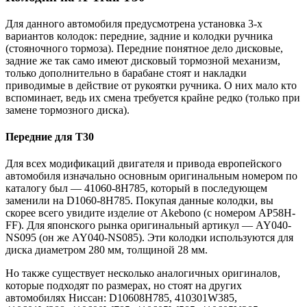
Для данного автомобиля предусмотрена установка 3-х
вариантов колодок: передние, задние и колодки ручника
(стояночного тормоза). Передние понятное дело дисковые,
задние же так само имеют дисковый тормозной механизм,
только дополнительно в барабане стоят и накладки
приводимые в действие от рукоятки ручника. О них мало кто
вспоминает, ведь их смена требуется крайне редко (только при
замене тормозного диска).
Передние для Т30
Для всех модификаций двигателя и привода европейского
автомобиля изначально основным оригинальным номером по
каталогу был — 41060-8H785, который в последующем
заменили на D1060-8H785. Покупая данные колодки, вы
скорее всего увидите изделие от Akebono (с номером AP58H-
FF). Для японского рынка оригинальный артикул — AY040-
NS095 (он же AY040-NS085). Эти колодки используются для
диска диаметром 280 мм, толщиной 28 мм.
Но также существует несколько аналогичных оригиналов,
которые подходят по размерах, но стоят на других
автомобилях Ниссан: D10608H785, 410301W385,