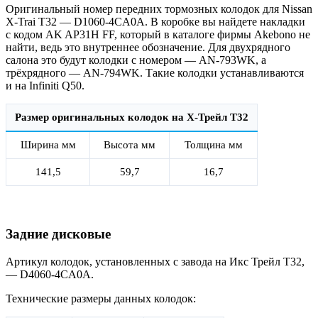
Оригинальный номер передних тормозных колодок для Nissan
X-Trai T32 — D1060-4CA0A. В коробке вы найдете накладки
с кодом AK AP31H FF, который в каталоге фирмы Akebono не
найти, ведь это внутреннее обозначение. Для двухрядного
салона это будут колодки с номером — AN-793WK, а
трёхрядного — AN-794WK. Такие колодки устанавливаются
и на Infiniti Q50.
Размер оригинальных колодок на Х-Трейл T32
Ширина мм
Высота мм
Толщина мм
141,5
59,7
16,7
Задние дисковые
Артикул колодок, установленных с завода на Икс Трейл T32,
— D4060-4CA0A.
Технические размеры данных колодок: