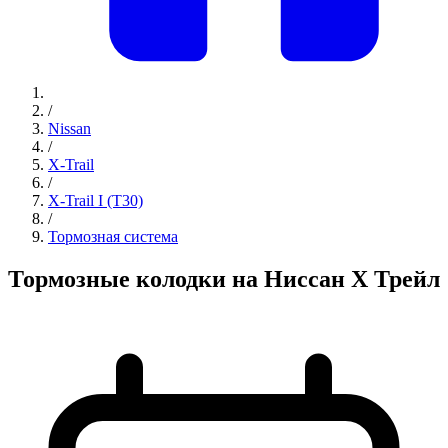
/
Nissan
/
X-Trail
/
X-Trail I (T30)
/
Тормозная система
Тормозные колодки на Ниссан Х Трейл