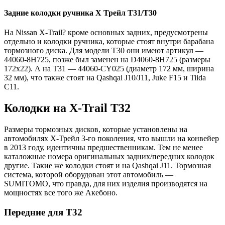
Задние колодки ручника Х Трейл T31/T30
На Nissan X-Trail? кроме основных задних, предусмотрены
отдельно и колодки ручника, которые стоят внутри барабана
тормозного диска. Для модели T30 они имеют артикул —
44060-8H725, позже был заменен на D4060-8H725 (размеры
172x22). А на T31 — 44060-CY025 (диаметр 172 мм, ширина
32 мм), что также стоят на Qashqai J10/J11, Juke F15 и Tiida
C11.
Колодки на X-Trail T32
Размеры тормозных дисков, которые установлены на
автомобилях Х-Трейл 3-го поколения, что вышли на конвейер
в 2013 году, идентичны предшественникам. Тем не менее
каталожные номера оригинальных задних/передних колодок
другие. Такие же колодки стоят и на Qashqai J11. Тормозная
система, которой оборудован этот автомобиль —
SUMITOMO, что правда, для них изделия производятся на
мощностях все того же Акебоно.
Передние для Т32