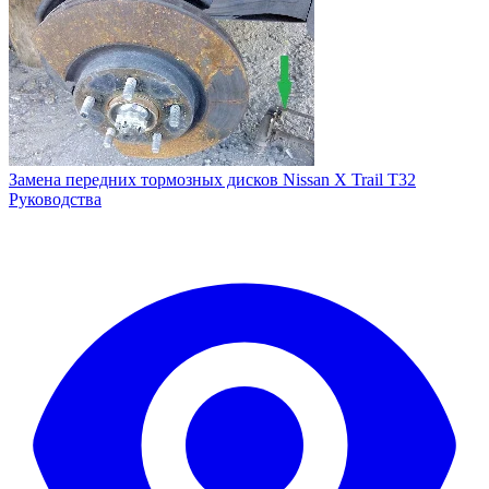
Замена передних тормозных дисков Nissan X Trail T32
Руководства