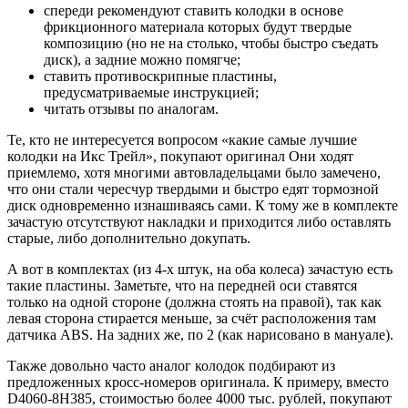
спереди рекомендуют ставить колодки в основе
фрикционного материала которых будут твердые
композицию (но не на столько, чтобы быстро съедать
диск), а задние можно помягче;
ставить противоскрипные пластины,
предусматриваемые инструкцией;
читать отзывы по аналогам.
Те, кто не интересуется вопросом «какие самые лучшие
колодки на Икс Трейл», покупают оригинал Они ходят
приемлемо, хотя многими автовладельцами было замечено,
что они стали чересчур твердыми и быстро едят тормозной
диск одновременно изнашиваясь сами. К тому же в комплекте
зачастую отсутствуют накладки и приходится либо оставлять
старые, либо дополнительно докупать.
А вот в комплектах (из 4-х штук, на оба колеса) зачастую есть
такие пластины. Заметьте, что на передней оси ставятся
только на одной стороне (должна стоять на правой), так как
левая сторона стирается меньше, за счёт расположения там
датчика ABS. На задних же, по 2 (как нарисовано в мануале).
Также довольно часто аналог колодок подбирают из
предложенных кросс-номеров оригинала. К примеру, вместо
D4060-8H385, стоимостью более 4000 тыс. рублей, покупают