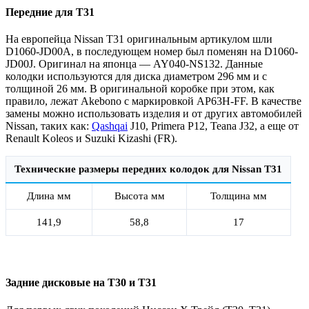
Передние для Т31
На европейца Nissan T31 оригинальным артикулом шли
D1060-JD00A, в последующем номер был поменян на D1060-
JD00J. Оригинал на японца — AY040-NS132. Данные
колодки используются для диска диаметром 296 мм и с
толщиной 26 мм. В оригинальной коробке при этом, как
правило, лежат Akebono с маркировкой AP63H-FF. В качестве
замены можно использовать изделия и от других автомобилей
Nissan, таких как:
Qashqai
J10, Primera P12, Teana J32, а еще от
Renault Koleos и Suzuki Kizashi (FR).
Технические размеры передних колодок для Nissan T31
Длина мм
Высота мм
Толщина мм
141,9
58,8
17
Задние дисковые на Т30 и Т31