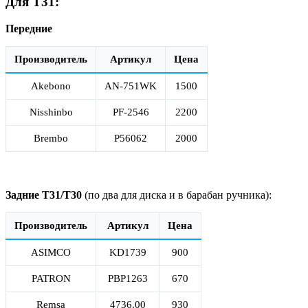
Для Т31:
Передние
Производитель
Артикул
Цена
Akebono
AN-751WK
1500
Nisshinbo
PF-2546
2200
Brembo
P56062
2000
Задние Т31/Т30
(по два для диска и в барабан ручника):
Производитель
Артикул
Цена
ASIMCO
KD1739
900
PATRON
PBP1263
670
Remsa
4736.00
930