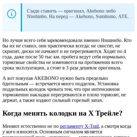
Сзади ставить — оригинал, Akebono либо
Nisshinbo. На перед — Akebono, Sumitomo, АТЕ.
Но лучше всего себя зарекомендовали именно Нишинбо. Кто
бы их не ставил, они практически всегда: не свистят, не
скрипят, диски не пачкают и не перегреваются. Ходят по 4
года, даже после 50 тыс км. пробега ведут себя нормально,
тормозные свойства не изменяются на протяжении всего
срока эксплуатации, а стоят в 3 раза дешевле оригинала.
А вот покупая AKEBONO нужно быть предельно
бдительным — встречается много подделок. Установка
поддельных колодок чревата тем, что при интенсивном
торможении накладки перегреваются и плохо тормозят, не
держат, а также издают сильный горелый запах.
Когда менять колодки на Х Трейле?
Меняют естественно не по
регламенту X-Trail
, а смотря когда
у кого износятся. Основным сигналом является