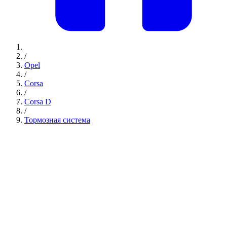
/
Opel
/
Corsa
/
Corsa D
/
Тормозная система