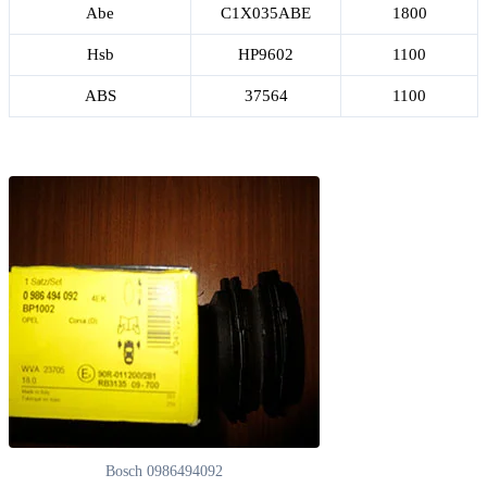
Abe
C1X035ABE
1800
Hsb
HP9602
1100
ABS
37564
1100
Bosch 0986494092