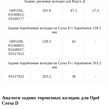
Задние дисковые колодки для Корса Д
1605356,
101.8
47.1
17.3
93189823,
93169177
Задние барабанные колодки на Corsa D с барабаном 228.5
мм
1605108,
228.5
42
-
93190003,
93168957,
95517923
Задние барабанные колодки на Corsa D с барабаном 203.2
мм
95517922
203.2
38
-
Аналоги задних тормозных колодок для Opel
Corsa D