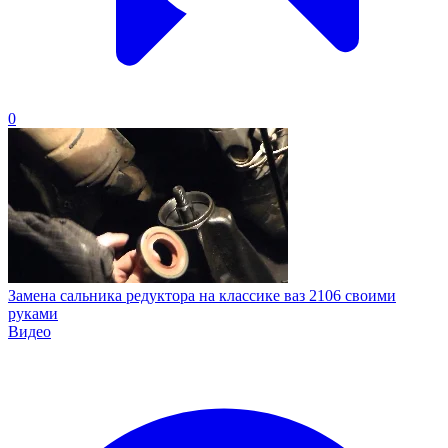
0
Замена сальника редуктора на классике ваз 2106 своими
руками
Видео