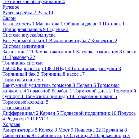
Техническое обслуживание
4
Рулевое
Рулевая рейка
2
Руль
10
Салон
Безопасность
1
Магнитола
1
Обшивка двери
1
Потолок
1
Приборная панель
9
Сиденье
2
Система впуска/выпуска
Воздушный фильтр
1
Выхлопная труба
7
Коллектор
2
Система зажигания
Зажигание
111
Замок зажигания
1
Катушка зажигания
8
Свечи
16
Трамблер
22
Топливная система
ГБО
4
Карбюратор
108
ТНВД
3
Топливные форсунки
3
Топливный бак
3
Топливный насос
17
Тормозная система
Вакуумный усилитель тормозов
3
Педали
6
Тормозная
жидкость
4
Тормозной барабан
1
Тормозной диск
2
Тормозной
суппорт
1
Тормозной цилиндр
14
Тормозной шланг
5
Тормозные колодки
5
Трансмиссия
Дифференциал
2
Кардан
5
Подвесной подшипник
10
Полуось
4
Редуктор
7
ШРУС
1
Ходовая
Амортизаторы
5
Колеса
3
Мост
9
Подвеска
22
Пружины
8
Сайлентблок
8
Стабилизатор
3
Ступица
2
Шаровая опора
3