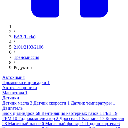
/
ВАЗ (Lada)
/
2101/2103/2106
/
Трансмиссия
/
Редуктор
Автохимия
Промывка и присадки
1
Автоэлектроника
Магнитола
1
Датчики
Датчик масла
3
Датчик скорости
1
Датчик температуры
1
Двигатель
Блок цилиндров
68
Вентиляция картерных газов
1
ГБЦ
19
ГРМ
10
Гидрокомпенсатор
2
Дроссель
1
Клапана
17
Коленвал
28
Масляный насос
6
Масляный фильтр
1
Поддон картера
6