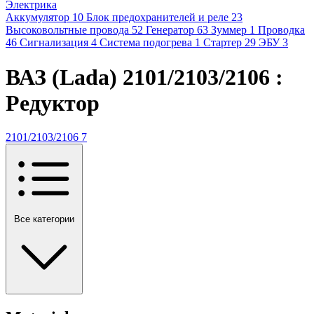
Электрика
Аккумулятор
10
Блок предохранителей и реле
23
Высоковольтные провода
52
Генератор
63
Зуммер
1
Проводка
46
Сигнализация
4
Система подогрева
1
Стартер
29
ЭБУ
3
ВАЗ (Lada) 2101/2103/2106 :
Редуктор
2101/2103/2106
7
Все категории