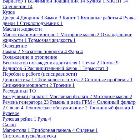
Вариатор
1
Выжимной подшипник
14
Кулиса
1
МКПП
14
Сцепление
14
Кузов
Дверь
4
Дворник
3
Замки
3
Капот
1
Кузовные работы
4
Ручка
двери
1
Стеклоподъемник
1
Масла и жидкости
Масло трансмиссионное
1
Моторное масло
2
Охлаждающие
жидкости
1
Тормозная жидкость
1
Освещение
Лампа
2
Указатель поворота
4
Фара
4
Охлаждение и отопление
Вентилятор охлаждения двигателя
1
Печка
2
Помпа
9
Радиатор
6
Расширительный бачок
1
Термостат
3
Перебои в работе (неисправности)
Диагностика
1
Сбои холостого хода
2
Сезонные проблемы
1
Снижение мощности
2
Троение
1
Расходники ТО
Воздушный фильтр
1
Масляный фильтр
2
Моторное масло
2
Ремень генератора
23
Ремень и цепь ГРМ
4
Салонный фильтр
2
Свечи
4
Техническое обслуживание
2
Топливный фильтр
1
Рулевое
Рулевая рейка
1
Руль
4
Салон
Магнитола
1
Приборная панель
4
Сиденье
1
Система впуска/выпуска