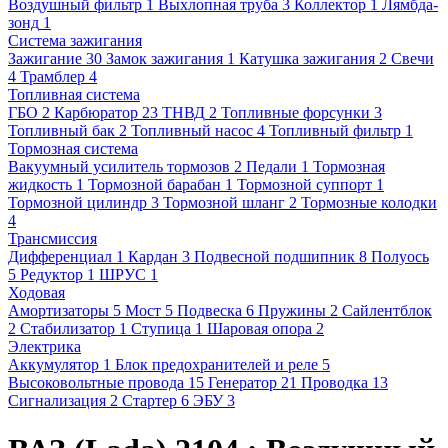
Воздушный фильтр
1
Выхлопная труба
3
Коллектор
1
Лямбда-
зонд
1
Система зажигания
Зажигание
30
Замок зажигания
1
Катушка зажигания
2
Свечи
4
Трамблер
4
Топливная система
ГБО
2
Карбюратор
23
ТНВД
2
Топливные форсунки
3
Топливный бак
2
Топливный насос
4
Топливный фильтр
1
Тормозная система
Вакуумный усилитель тормозов
2
Педали
1
Тормозная
жидкость
1
Тормозной барабан
1
Тормозной суппорт
1
Тормозной цилиндр
3
Тормозной шланг
2
Тормозные колодки
4
Трансмиссия
Дифференциал
1
Кардан
3
Подвесной подшипник
8
Полуось
5
Редуктор
1
ШРУС
1
Ходовая
Амортизаторы
5
Мост
5
Подвеска
6
Пружины
2
Сайлентблок
2
Стабилизатор
1
Ступица
1
Шаровая опора
2
Электрика
Аккумулятор
1
Блок предохранителей и реле
5
Высоковольтные провода
15
Генератор
21
Проводка
13
Сигнализация
2
Стартер
6
ЭБУ
3