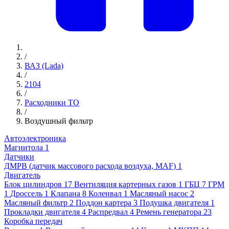
/
ВАЗ (Lada)
/
2104
/
Расходники ТО
/
Воздушный фильтр
Автоэлектроника
Магнитола
1
Датчики
ДМРВ (датчик массового расхода воздуха, MAF)
1
Двигатель
Блок цилиндров
17
Вентиляция картерных газов
1
ГБЦ
7
ГРМ
1
Дроссель
1
Клапана
8
Коленвал
1
Масляный насос
2
Масляный фильтр
2
Поддон картера
3
Подушка двигателя
1
Прокладки двигателя
4
Распредвал
4
Ремень генератора
23
Коробка передач