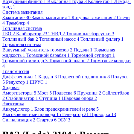
Воздушный фильтр
1
Выхлопная труба
3
Коллектор
1
Лямбда-
зонд
1
Система зажигания
Зажигание
30
Замок зажигания
1
Катушка зажигания
2
Свечи
4
Трамблер
4
Топливная система
ГБО
2
Карбюратор
23
ТНВД
2
Топливные форсунки
3
Топливный бак
2
Топливный насос
4
Топливный фильтр
1
Тормозная система
Вакуумный усилитель тормозов
2
Педали
1
Тормозная
жидкость
1
Тормозной барабан
1
Тормозной суппорт
1
Тормозной цилиндр
3
Тормозной шланг
2
Тормозные колодки
4
Трансмиссия
Дифференциал
1
Кардан
3
Подвесной подшипник
8
Полуось
5
Редуктор
1
ШРУС
1
Ходовая
Амортизаторы
5
Мост
5
Подвеска
6
Пружины
2
Сайлентблок
2
Стабилизатор
1
Ступица
1
Шаровая опора
2
Электрика
Аккумулятор
1
Блок предохранителей и реле
5
Высоковольтные провода
15
Генератор
21
Проводка
13
Сигнализация
2
Стартер
6
ЭБУ
3