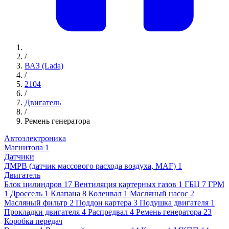
/
ВАЗ (Lada)
/
2104
/
Двигатель
/
Ремень генератора
Автоэлектроника
Магнитола
1
Датчики
ДМРВ (датчик массового расхода воздуха, MAF)
1
Двигатель
Блок цилиндров
17
Вентиляция картерных газов
1
ГБЦ
7
ГРМ
1
Дроссель
1
Клапана
8
Коленвал
1
Масляный насос
2
Масляный фильтр
2
Поддон картера
3
Подушка двигателя
1
Прокладки двигателя
4
Распредвал
4
Ремень генератора
23
Коробка передач