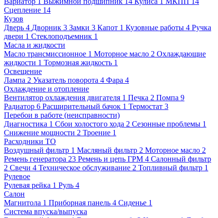
Вариатор
1
Выжимной подшипник
14
Кулиса
1
МКПП
14
Сцепление
14
Кузов
Дверь
4
Дворник
3
Замки
3
Капот
1
Кузовные работы
4
Ручка
двери
1
Стеклоподъемник
1
Масла и жидкости
Масло трансмиссионное
1
Моторное масло
2
Охлаждающие
жидкости
1
Тормозная жидкость
1
Освещение
Лампа
2
Указатель поворота
4
Фара
4
Охлаждение и отопление
Вентилятор охлаждения двигателя
1
Печка
2
Помпа
9
Радиатор
6
Расширительный бачок
1
Термостат
3
Перебои в работе (неисправности)
Диагностика
1
Сбои холостого хода
2
Сезонные проблемы
1
Снижение мощности
2
Троение
1
Расходники ТО
Воздушный фильтр
1
Масляный фильтр
2
Моторное масло
2
Ремень генератора
23
Ремень и цепь ГРМ
4
Салонный фильтр
2
Свечи
4
Техническое обслуживание
2
Топливный фильтр
1
Рулевое
Рулевая рейка
1
Руль
4
Салон
Магнитола
1
Приборная панель
4
Сиденье
1
Система впуска/выпуска