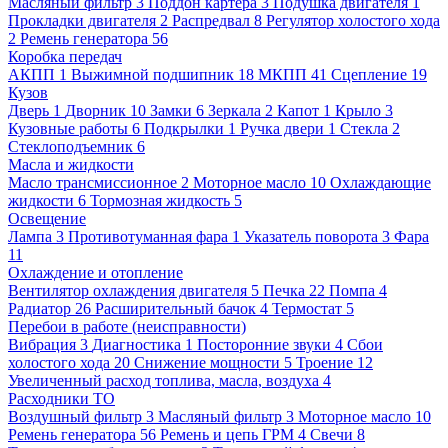
Масляный фильтр
3
Поддон картера
3
Подушка двигателя
1
Прокладки двигателя
2
Распредвал
8
Регулятор холостого хода
2
Ремень генератора
56
Коробка передач
АКПП
1
Выжимной подшипник
18
МКПП
41
Сцепление
19
Кузов
Дверь
1
Дворник
10
Замки
6
Зеркала
2
Капот
1
Крыло
3
Кузовные работы
6
Подкрылки
1
Ручка двери
1
Стекла
2
Стеклоподъемник
6
Масла и жидкости
Масло трансмиссионное
2
Моторное масло
10
Охлаждающие
жидкости
6
Тормозная жидкость
5
Освещение
Лампа
3
Противотуманная фара
1
Указатель поворота
3
Фара
11
Охлаждение и отопление
Вентилятор охлаждения двигателя
5
Печка
22
Помпа
4
Радиатор
26
Расширительный бачок
4
Термостат
5
Перебои в работе (неисправности)
Вибрация
3
Диагностика
1
Посторонние звуки
4
Сбои
холостого хода
20
Снижение мощности
5
Троение
12
Увеличенный расход топлива, масла, воздуха
4
Расходники ТО
Воздушный фильтр
3
Масляный фильтр
3
Моторное масло
10
Ремень генератора
56
Ремень и цепь ГРМ
4
Свечи
8