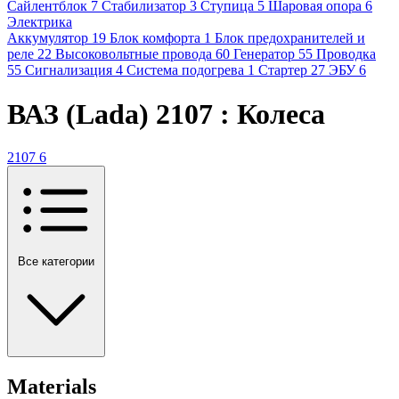
Сайлентблок
7
Стабилизатор
3
Ступица
5
Шаровая опора
6
Электрика
Аккумулятор
19
Блок комфорта
1
Блок предохранителей и
реле
22
Высоковольтные провода
60
Генератор
55
Проводка
55
Сигнализация
4
Система подогрева
1
Стартер
27
ЭБУ
6
ВАЗ (Lada) 2107 : Колеса
2107
6
Все категории
Materials