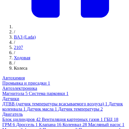
/
ВАЗ (Lada)
/
2107
/
Ходовая
/
Колеса
Автохимия
Промывка и присадки
1
Автоэлектроника
Магнитола
5
Система парковки
1
Датчики
ДТВВ (датчик температуры всасываемого воздуха)
1
Датчик
коленвала
1
Датчик масла
1
Датчик температуры
2
Двигатель
Блок цилиндров
42
Вентиляция картерных газов
1
ГБЦ
18
ГРМ
6
Дроссель
1
Клапана
16
Коленвал
28
Масляный насос
1