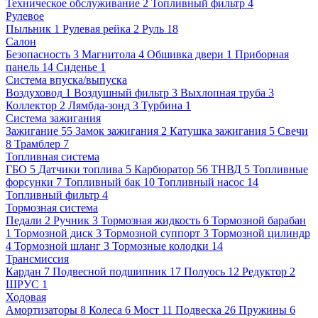
Техническое обслуживание
2
Топливный фильтр
4
Рулевое
Пыльник
1
Рулевая рейка
2
Руль
18
Салон
Безопасность
3
Магнитола
4
Обшивка двери
1
Приборная
панель
14
Сиденье
1
Система впуска/выпуска
Воздуховод
1
Воздушный фильтр
3
Выхлопная труба
3
Коллектор
2
Лямбда-зонд
3
Турбина
1
Система зажигания
Зажигание
55
Замок зажигания
2
Катушка зажигания
5
Свечи
8
Трамблер
7
Топливная система
ГБО
5
Датчики топлива
5
Карбюратор
56
ТНВД
5
Топливные
форсунки
7
Топливный бак
10
Топливный насос
14
Топливный фильтр
4
Тормозная система
Педали
2
Ручник
3
Тормозная жидкость
6
Тормозной барабан
1
Тормозной диск
3
Тормозной суппорт
3
Тормозной цилиндр
4
Тормозной шланг
3
Тормозные колодки
14
Трансмиссия
Кардан
7
Подвесной подшипник
17
Полуось
12
Редуктор
2
ШРУС
1
Ходовая
Амортизаторы
8
Колеса
6
Мост
11
Подвеска
26
Пружины
6