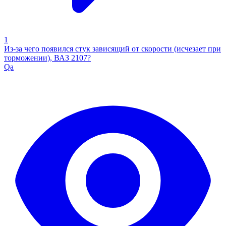
1
Из-за чего появился стук зависящий от скорости (исчезает при
торможении), ВАЗ 2107?
Qa