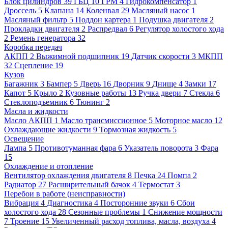
Блок цилиндров
39
ГБЦ
10
ГРМ
4
Гидрокомпенсатор
1
Дроссель
5
Клапана
14
Коленвал
29
Масляный насос
1
Масляный фильтр
5
Поддон картера
1
Подушка двигателя
2
Прокладки двигателя
2
Распредвал
6
Регулятор холостого хода
2
Ремень генератора
32
Коробка передач
АКПП
2
Выжимной подшипник
19
Датчик скорости
3
МКПП
32
Сцепление
19
Кузов
Багажник
3
Бампер
5
Дверь
16
Дворник
9
Днище
4
Замки
17
Капот
5
Крыло
2
Кузовные работы
13
Ручка двери
7
Стекла
6
Стеклоподъемник
6
Тюнинг
2
Масла и жидкости
Масло АКПП
1
Масло трансмиссионное
5
Моторное масло
12
Охлаждающие жидкости
9
Тормозная жидкость
5
Освещение
Лампа
5
Противотуманная фара
6
Указатель поворота
3
Фара
15
Охлаждение и отопление
Вентилятор охлаждения двигателя
8
Печка
24
Помпа
2
Радиатор
27
Расширительный бачок
4
Термостат
3
Перебои в работе (неисправности)
Вибрация
4
Диагностика
4
Посторонние звуки
6
Сбои
холостого хода
28
Сезонные проблемы
1
Снижение мощности
7
Троение
15
Увеличенный расход топлива, масла, воздуха
4