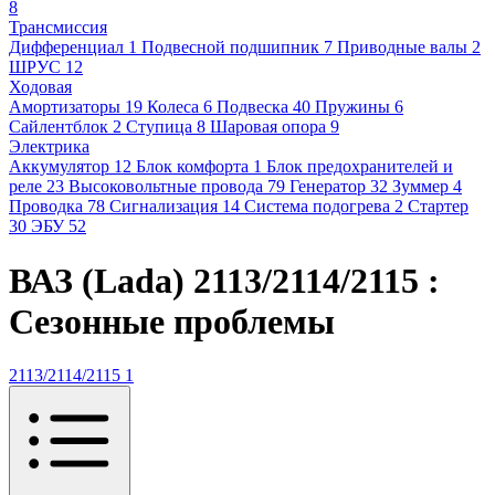
8
Трансмиссия
Дифференциал
1
Подвесной подшипник
7
Приводные валы
2
ШРУС
12
Ходовая
Амортизаторы
19
Колеса
6
Подвеска
40
Пружины
6
Сайлентблок
2
Ступица
8
Шаровая опора
9
Электрика
Аккумулятор
12
Блок комфорта
1
Блок предохранителей и
реле
23
Высоковольтные провода
79
Генератор
32
Зуммер
4
Проводка
78
Сигнализация
14
Система подогрева
2
Стартер
30
ЭБУ
52
ВАЗ (Lada) 2113/2114/2115 :
Сезонные проблемы
2113/2114/2115
1