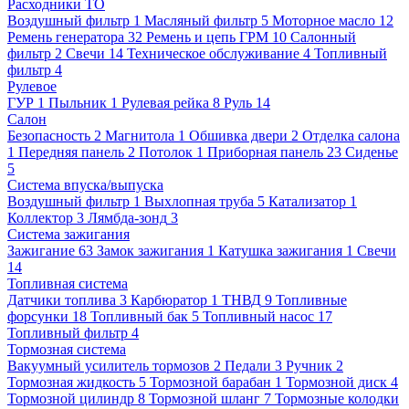
Расходники ТО
Воздушный фильтр
1
Масляный фильтр
5
Моторное масло
12
Ремень генератора
32
Ремень и цепь ГРМ
10
Салонный
фильтр
2
Свечи
14
Техническое обслуживание
4
Топливный
фильтр
4
Рулевое
ГУР
1
Пыльник
1
Рулевая рейка
8
Руль
14
Салон
Безопасность
2
Магнитола
1
Обшивка двери
2
Отделка салона
1
Передняя панель
2
Потолок
1
Приборная панель
23
Сиденье
5
Система впуска/выпуска
Воздушный фильтр
1
Выхлопная труба
5
Катализатор
1
Коллектор
3
Лямбда-зонд
3
Система зажигания
Зажигание
63
Замок зажигания
1
Катушка зажигания
1
Свечи
14
Топливная система
Датчики топлива
3
Карбюратор
1
ТНВД
9
Топливные
форсунки
18
Топливный бак
5
Топливный насос
17
Топливный фильтр
4
Тормозная система
Вакуумный усилитель тормозов
2
Педали
3
Ручник
2
Тормозная жидкость
5
Тормозной барабан
1
Тормозной диск
4
Тормозной цилиндр
8
Тормозной шланг
7
Тормозные колодки