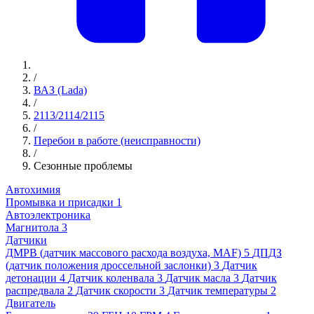
/
ВАЗ (Lada)
/
2113/2114/2115
/
Перебои в работе (неисправности)
/
Сезонные проблемы
Автохимия
Промывка и присадки
1
Автоэлектроника
Магнитола
3
Датчики
ДМРВ (датчик массового расхода воздуха, MAF)
5
ДПДЗ
(датчик положения дроссельной заслонки)
3
Датчик
детонации
4
Датчик коленвала
3
Датчик масла
3
Датчик
распредвала
2
Датчик скорости
3
Датчик температуры
2
Двигатель