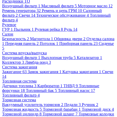
Расходники ТО
Воздушный фильтр
1
Масляный фильтр
5
Моторное масло
12
Ремень генератора
32
Ремень и цепь ГРМ
10
Салонный
фильтр
2
Свечи
14
Техническое обслуживание
4
Топливный
фильтр
4
Рулевое
ГУР
1
Пыльник
1
Рулевая рейка
8
Руль
14
Салон
Безопасность
2
Магнитола
1
Обшивка двери
2
Отделка салона
1
Передняя панель
2
Потолок
1
Приборная панель
23
Сиденье
5
Система впуска/выпуска
Воздушный фильтр
1
Выхлопная труба
5
Катализатор
1
Коллектор
3
Лямбда-зонд
3
Система зажигания
Зажигание
63
Замок зажигания
1
Катушка зажигания
1
Свечи
14
Топливная система
Датчики топлива
3
Карбюратор
1
ТНВД
9
Топливные
форсунки
18
Топливный бак
5
Топливный насос
17
Топливный фильтр
4
Тормозная система
Вакуумный усилитель тормозов
2
Педали
3
Ручник
2
Тормозная жидкость
5
Тормозной барабан
1
Тормозной диск
4
Тормозной цилиндр
8
Тормозной шланг
7
Тормозные колодки