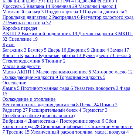
Блок цилиндров
39
ГБЦ
10
ГРМ
4
Гидрокомпенсатор
1
Дроссель
5
Клапана
14
Коленвал
29
Масляный насос
1
Масляный фильтр
5
Поддон картера
1
Подушка двигателя
2
Прокладки двигателя
2
Распредвал
6
Регулятор холостого хода
2
Ремень генератора
32
Коробка передач
АКПП
2
Выжимной подшипник
19
Датчик скорости
3
МКПП
32
Сцепление
19
Кузов
Багажник
3
Бампер
5
Дверь
16
Дворник
9
Днище
4
Замки
17
Капот
5
Крыло
2
Кузовные работы
13
Ручка двери
7
Стекла
6
Стеклоподъемник
6
Тюнинг
2
Масла и жидкости
Масло АКПП
1
Масло трансмиссионное
5
Моторное масло
12
Охлаждающие жидкости
9
Тормозная жидкость
5
Освещение
Лампа
5
Противотуманная фара
6
Указатель поворота
3
Фара
15
Охлаждение и отопление
Вентилятор охлаждения двигателя
8
Печка
24
Помпа
2
Радиатор
27
Расширительный бачок
4
Термостат
3
Перебои в работе (неисправности)
Вибрация
4
Диагностика
4
Посторонние звуки
6
Сбои
холостого хода
28
Сезонные проблемы
1
Снижение мощности
7
Троение
15
Увеличенный расход топлива, масла, воздуха
4