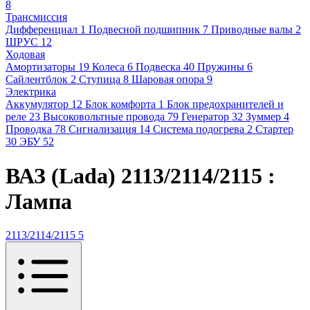
8
Трансмиссия
Дифференциал
1
Подвесной подшипник
7
Приводные валы
2
ШРУС
12
Ходовая
Амортизаторы
19
Колеса
6
Подвеска
40
Пружины
6
Сайлентблок
2
Ступица
8
Шаровая опора
9
Электрика
Аккумулятор
12
Блок комфорта
1
Блок предохранителей и
реле
23
Высоковольтные провода
79
Генератор
32
Зуммер
4
Проводка
78
Сигнализация
14
Система подогрева
2
Стартер
30
ЭБУ
52
ВАЗ (Lada) 2113/2114/2115 :
Лампа
2113/2114/2115
5