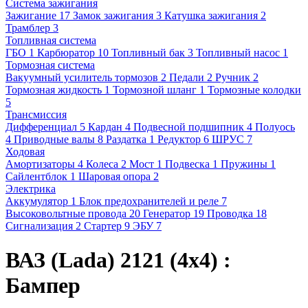
Система зажигания
Зажигание
17
Замок зажигания
3
Катушка зажигания
2
Трамблер
3
Топливная система
ГБО
1
Карбюратор
10
Топливный бак
3
Топливный насос
1
Тормозная система
Вакуумный усилитель тормозов
2
Педали
2
Ручник
2
Тормозная жидкость
1
Тормозной шланг
1
Тормозные колодки
5
Трансмиссия
Дифференциал
5
Кардан
4
Подвесной подшипник
4
Полуось
4
Приводные валы
8
Раздатка
1
Редуктор
6
ШРУС
7
Ходовая
Амортизаторы
4
Колеса
2
Мост
1
Подвеска
1
Пружины
1
Сайлентблок
1
Шаровая опора
2
Электрика
Аккумулятор
1
Блок предохранителей и реле
7
Высоковольтные провода
20
Генератор
19
Проводка
18
Сигнализация
2
Стартер
9
ЭБУ
7
ВАЗ (Lada) 2121 (4x4) :
Бампер