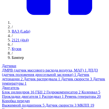
/
ВАЗ (Lada)
/
2121 (4x4)
/
Кузов
/
Бампер
Датчики
ДМРВ (датчик массового расхода воздуха, MAF)
1
ДПДЗ
(датчик положения дроссельной заслонки)
1
Датчик
детонации
2
Датчик распредвала
1
Датчик скорости
3
Датчик
температуры
1
Двигатель
Блок цилиндров
16
ГБЦ
2
Гидрокомпенсатор
2
Коленвал
5
Прокладки двигателя
1
Распредвал
1
Ремень генератора
20
Коробка передач
Выжимной подшипник
5
Датчик скорости
3
МКПП
19