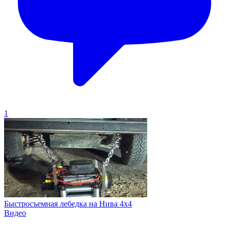
1
Быстросъемная лебедка на Нива 4х4
Видео