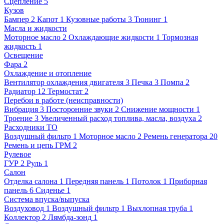
Сцепление
5
Кузов
Бампер
2
Капот
1
Кузовные работы
3
Тюнинг
1
Масла и жидкости
Моторное масло
2
Охлаждающие жидкости
1
Тормозная
жидкость
1
Освещение
Фара
2
Охлаждение и отопление
Вентилятор охлаждения двигателя
3
Печка
3
Помпа
2
Радиатор
12
Термостат
2
Перебои в работе (неисправности)
Вибрация
3
Посторонние звуки
2
Снижение мощности
1
Троение
3
Увеличенный расход топлива, масла, воздуха
2
Расходники ТО
Воздушный фильтр
1
Моторное масло
2
Ремень генератора
20
Ремень и цепь ГРМ
2
Рулевое
ГУР
2
Руль
1
Салон
Отделка салона
1
Передняя панель
1
Потолок
1
Приборная
панель
6
Сиденье
1
Система впуска/выпуска
Воздуховод
1
Воздушный фильтр
1
Выхлопная труба
1
Коллектор
2
Лямбда-зонд
1