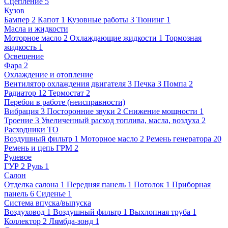
Сцепление
5
Кузов
Бампер
2
Капот
1
Кузовные работы
3
Тюнинг
1
Масла и жидкости
Моторное масло
2
Охлаждающие жидкости
1
Тормозная
жидкость
1
Освещение
Фара
2
Охлаждение и отопление
Вентилятор охлаждения двигателя
3
Печка
3
Помпа
2
Радиатор
12
Термостат
2
Перебои в работе (неисправности)
Вибрация
3
Посторонние звуки
2
Снижение мощности
1
Троение
3
Увеличенный расход топлива, масла, воздуха
2
Расходники ТО
Воздушный фильтр
1
Моторное масло
2
Ремень генератора
20
Ремень и цепь ГРМ
2
Рулевое
ГУР
2
Руль
1
Салон
Отделка салона
1
Передняя панель
1
Потолок
1
Приборная
панель
6
Сиденье
1
Система впуска/выпуска
Воздуховод
1
Воздушный фильтр
1
Выхлопная труба
1
Коллектор
2
Лямбда-зонд
1