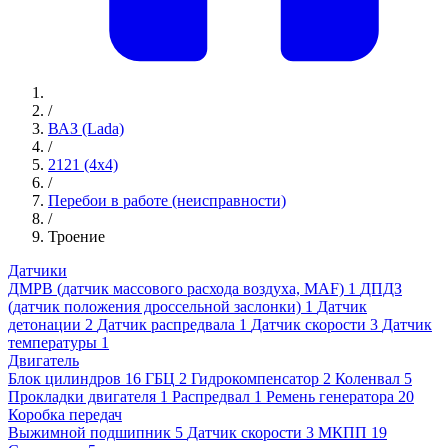
/
ВАЗ (Lada)
/
2121 (4x4)
/
Перебои в работе (неисправности)
/
Троение
Датчики
ДМРВ (датчик массового расхода воздуха, MAF)
1
ДПДЗ
(датчик положения дроссельной заслонки)
1
Датчик
детонации
2
Датчик распредвала
1
Датчик скорости
3
Датчик
температуры
1
Двигатель
Блок цилиндров
16
ГБЦ
2
Гидрокомпенсатор
2
Коленвал
5
Прокладки двигателя
1
Распредвал
1
Ремень генератора
20
Коробка передач
Выжимной подшипник
5
Датчик скорости
3
МКПП
19