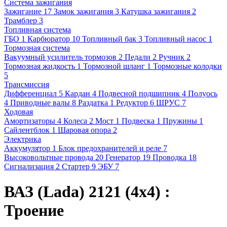
Система зажигания
Зажигание
17
Замок зажигания
3
Катушка зажигания
2
Трамблер
3
Топливная система
ГБО
1
Карбюратор
10
Топливный бак
3
Топливный насос
1
Тормозная система
Вакуумный усилитель тормозов
2
Педали
2
Ручник
2
Тормозная жидкость
1
Тормозной шланг
1
Тормозные колодки
5
Трансмиссия
Дифференциал
5
Кардан
4
Подвесной подшипник
4
Полуось
4
Приводные валы
8
Раздатка
1
Редуктор
6
ШРУС
7
Ходовая
Амортизаторы
4
Колеса
2
Мост
1
Подвеска
1
Пружины
1
Сайлентблок
1
Шаровая опора
2
Электрика
Аккумулятор
1
Блок предохранителей и реле
7
Высоковольтные провода
20
Генератор
19
Проводка
18
Сигнализация
2
Стартер
9
ЭБУ
7
ВАЗ (Lada) 2121 (4x4) :
Троение