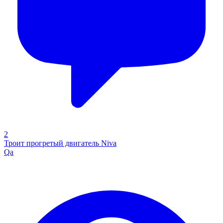
2
Троит прогретый двигатель Niva
Qa