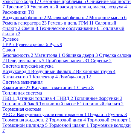
холостого хода
17
Сезонные проблемы
5
Снижение мощности
7
Троение
20
Увеличенный расход топлива, масла, воздуха
4
Расходники ТО
Воздушный фильтр
2
Масляный фильтр
2
Моторное масло
6
Ремень генератора
23
Ремень и цепь ГРМ
11
Салонный
фильтр
2
Свечи
8
Техническое обслуживание
6
Топливный
фильтр
2
Рулевое
ГУР
7
Рулевая рейка
6
Руль
9
Салон
Безопасность
2
Магнитола
1
Обшивка двери
3
Отделка салона
2
Передняя панель
5
Приборная панель
31
Сиденье
2
Система впуска/выпуска
Воздуховод
4
Воздушный фильтр
2
Выхлопная труба
4
Катализатор
1
Коллектор
4
Лямбда-зонд
12
Система зажигания
Зажигание
27
Катушка зажигания
1
Свечи
8
Топливная система
ГБО
1
Датчики топлива
4
ТНВД
2
Топливные форсунки
3
Топливный бак
6
Топливный насос
6
Топливный фильтр
2
Тормозная система
АБС
2
Вакуумный усилитель тормозов
1
Педали
5
Ручник
3
Тормозная жидкость
2
Тормозной диск
4
Тормозной суппорт
1
Тормозной цилиндр
5
Тормозной шланг
1
Тормозные колодки
7