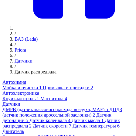
/
ВАЗ (Lada)
/
Priora
/
Датчики
/
Датчик распредвала
Автохимия
Мойка и очистка
1
Промывка и присадки
2
Автоэлектроника
Круиз-контроль
1
Магнитола
4
Датчики
ДМРВ (датчик массового расхода воздуха, MAF)
5
ДПДЗ
(датчик положения дроссельной заслонки)
2
Датчик
детонации
5
Датчик коленвала
4
Датчик масла
1
Датчик
распредвала
2
Датчик скорости
7
Датчик температуры
6
Двигатель