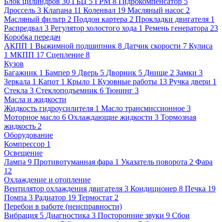
Блок цилиндров
30
ГБЦ
5
ГРМ
8
Гидрокомпенсатор
5
Дроссель
3
Клапана
11
Коленвал
19
Масляный насос
2
Масляный фильтр
2
Поддон картера
2
Прокладки двигателя
1
Распредвал
3
Регулятор холостого хода
1
Ремень генератора
23
Коробка передач
АКПП
1
Выжимной подшипник
8
Датчик скорости
7
Кулиса
1
МКПП
17
Сцепление
8
Кузов
Багажник
1
Бампер
9
Дверь
5
Дворник
5
Днище
2
Замки
3
Зеркала
1
Капот
1
Крыло
1
Кузовные работы
13
Ручка двери
1
Стекла
3
Стеклоподъемник
6
Тюнинг
3
Масла и жидкости
Жидкость гидроусилителя
1
Масло трансмиссионное
3
Моторное масло
6
Охлаждающие жидкости
3
Тормозная
жидкость
2
Оборудование
Компрессор
1
Освещение
Лампа
9
Противотуманная фара
1
Указатель поворота
2
Фара
12
Охлаждение и отопление
Вентилятор охлаждения двигателя
3
Кондиционер
8
Печка
19
Помпа
3
Радиатор
19
Термостат
2
Перебои в работе (неисправности)
Вибрация
5
Диагностика
3
Посторонние звуки
9
Сбои