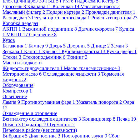
Блок цилиндров
30
ГБЦ
5
ГРМ
8
Гидрокомпенсатор
5
Дроссель
3
Клапана
11
Коленвал
19
Масляный насос
2
Масляный фильтр
2
Поддон картера
2
Прокладки двигателя
1
Распредвал
3
Регулятор холостого хода
1
Ремень генератора
23
Коробка передач
АКПП
1
Выжимной подшипник
8
Датчик скорости
7
Кулиса
1
МКПП
17
Сцепление
8
Кузов
Багажник
1
Бампер
9
Дверь
5
Дворник
5
Днище
2
Замки
3
Зеркала
1
Капот
1
Крыло
1
Кузовные работы
13
Ручка двери
1
Стекла
3
Стеклоподъемник
6
Тюнинг
3
Масла и жидкости
Жидкость гидроусилителя
1
Масло трансмиссионное
3
Моторное масло
6
Охлаждающие жидкости
3
Тормозная
жидкость
2
Оборудование
Компрессор
1
Освещение
Лампа
9
Противотуманная фара
1
Указатель поворота
2
Фара
12
Охлаждение и отопление
Вентилятор охлаждения двигателя
3
Кондиционер
8
Печка
19
Помпа
3
Радиатор
19
Термостат
2
Перебои в работе (неисправности)
Вибрация
5
Диагностика
3
Посторонние звуки
9
Сбои