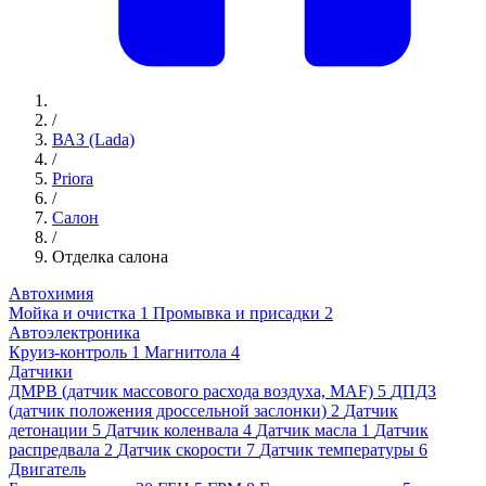
/
ВАЗ (Lada)
/
Priora
/
Салон
/
Отделка салона
Автохимия
Мойка и очистка
1
Промывка и присадки
2
Автоэлектроника
Круиз-контроль
1
Магнитола
4
Датчики
ДМРВ (датчик массового расхода воздуха, MAF)
5
ДПДЗ
(датчик положения дроссельной заслонки)
2
Датчик
детонации
5
Датчик коленвала
4
Датчик масла
1
Датчик
распредвала
2
Датчик скорости
7
Датчик температуры
6
Двигатель