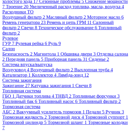
холостого хода
17
Сезонные проблемы
5
Снижение мощности
7
Троение
20
Увеличенный расход топлива, масла, воздуха
4
Расходники ТО
Воздушный фильтр
2
Масляный фильтр
2
Моторное масло
6
Ремень генератора
23
Ремень и цепь ГРМ
11
Салонный
фильтр
2
Свечи
8
Техническое обслуживание
6
Топливный
фильтр
2
Рулевое
ГУР
7
Рулевая рейка
6
Руль
9
Салон
Безопасность
2
Магнитола
1
Обшивка двери
3
Отделка салона
2
Передняя панель
5
Приборная панель
31
Сиденье
2
Система впуска/выпуска
Воздуховод
4
Воздушный фильтр
2
Выхлопная труба
4
Катализатор
1
Коллектор
4
Лямбда-зонд
12
Система зажигания
Зажигание
27
Катушка зажигания
1
Свечи
8
Топливная система
ГБО
1
Датчики топлива
4
ТНВД
2
Топливные форсунки
3
Топливный бак
6
Топливный насос
6
Топливный фильтр
2
Тормозная система
АБС
2
Вакуумный усилитель тормозов
1
Педали
5
Ручник
3
Тормозная жидкость
2
Тормозной диск
4
Тормозной суппорт
1
Тормозной цилиндр
5
Тормозной шланг
1
Тормозные колодки
7