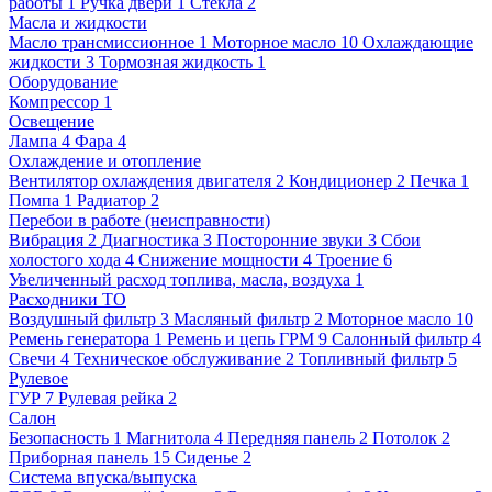
работы
1
Ручка двери
1
Стекла
2
Масла и жидкости
Масло трансмиссионное
1
Моторное масло
10
Охлаждающие
жидкости
3
Тормозная жидкость
1
Оборудование
Компрессор
1
Освещение
Лампа
4
Фара
4
Охлаждение и отопление
Вентилятор охлаждения двигателя
2
Кондиционер
2
Печка
1
Помпа
1
Радиатор
2
Перебои в работе (неисправности)
Вибрация
2
Диагностика
3
Посторонние звуки
3
Сбои
холостого хода
4
Снижение мощности
4
Троение
6
Увеличенный расход топлива, масла, воздуха
1
Расходники ТО
Воздушный фильтр
3
Масляный фильтр
2
Моторное масло
10
Ремень генератора
1
Ремень и цепь ГРМ
9
Салонный фильтр
4
Свечи
4
Техническое обслуживание
2
Топливный фильтр
5
Рулевое
ГУР
7
Рулевая рейка
2
Салон
Безопасность
1
Магнитола
4
Передняя панель
2
Потолок
2
Приборная панель
15
Сиденье
2
Система впуска/выпуска