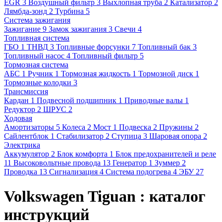
EGR
3
Воздушный фильтр
3
Выхлопная труба
2
Катализатор
2
Лямбда-зонд
2
Турбина
5
Система зажигания
Зажигание
9
Замок зажигания
3
Свечи
4
Топливная система
ГБО
1
ТНВД
3
Топливные форсунки
7
Топливный бак
3
Топливный насос
4
Топливный фильтр
5
Тормозная система
АБС
1
Ручник
1
Тормозная жидкость
1
Тормозной диск
1
Тормозные колодки
3
Трансмиссия
Кардан
1
Подвесной подшипник
1
Приводные валы
1
Редуктор
2
ШРУС
2
Ходовая
Амортизаторы
5
Колеса
2
Мост
1
Подвеска
2
Пружины
2
Сайлентблок
1
Стабилизатор
2
Ступица
3
Шаровая опора
2
Электрика
Аккумулятор
2
Блок комфорта
1
Блок предохранителей и реле
11
Высоковольтные провода
13
Генератор
1
Зуммер
2
Проводка
13
Сигнализация
4
Система подогрева
4
ЭБУ
27
Volkswagen Tiguan : каталог
инструкций