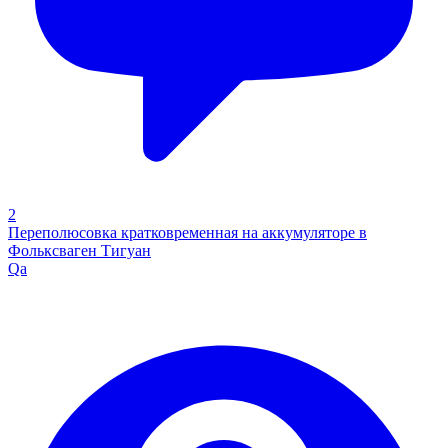
2
Переполюсовка кратковременная на аккумуляторе в
Фольксваген Тигуан
Qa