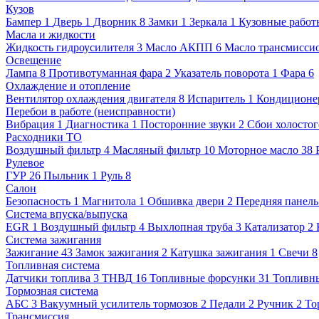
Кузов
Бампер
1
Дверь
1
Дворник
8
Замки
1
Зеркала
1
Кузовные работ
Масла и жидкости
Жидкость гидроусилителя
3
Масло АКПП
6
Масло трансмисси
Освещение
Лампа
8
Противотуманная фара
2
Указатель поворота
1
Фара
6
Охлаждение и отопление
Вентилятор охлаждения двигателя
8
Испаритель
1
Кондиционе
Перебои в работе (неисправности)
Вибрация
1
Диагностика
1
Посторонние звуки
2
Сбои холостог
Расходники ТО
Воздушный фильтр
4
Масляный фильтр
10
Моторное масло
38
Рулевое
ГУР
26
Пыльник
1
Руль
8
Салон
Безопасность
1
Магнитола
1
Обшивка двери
2
Передняя панель
Система впуска/выпуска
EGR
1
Воздушный фильтр
4
Выхлопная труба
3
Катализатор
2
Система зажигания
Зажигание
43
Замок зажигания
2
Катушка зажигания
1
Свечи
8
Топливная система
Датчики топлива
3
ТНВД
16
Топливные форсунки
31
Топливн
Тормозная система
АБС
3
Вакуумный усилитель тормозов
2
Педали
2
Ручник
2
То
Трансмиссия