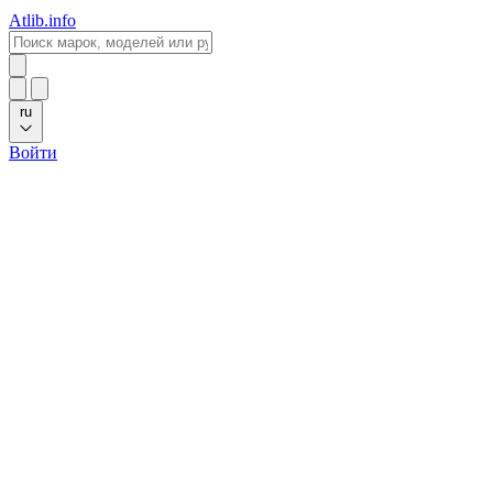
Atlib.info
ru
Войти