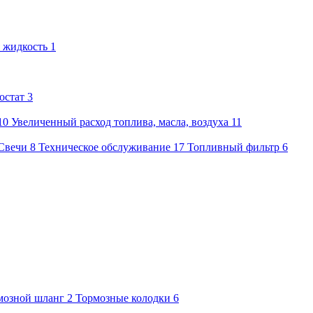
 жидкость
1
остат
3
10
Увеличенный расход топлива, масла, воздуха
11
Свечи
8
Техническое обслуживание
17
Топливный фильтр
6
мозной шланг
2
Тормозные колодки
6