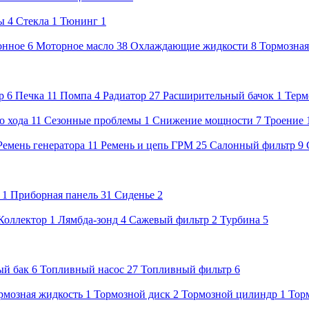
ы
4
Стекла
1
Тюнинг
1
онное
6
Моторное масло
38
Охлаждающие жидкости
8
Тормозная
р
6
Печка
11
Помпа
4
Радиатор
27
Расширительный бачок
1
Терм
о хода
11
Сезонные проблемы
1
Снижение мощности
7
Троение
Ремень генератора
11
Ремень и цепь ГРМ
25
Салонный фильтр
9
1
Приборная панель
31
Сиденье
2
Коллектор
1
Лямбда-зонд
4
Сажевый фильтр
2
Турбина
5
ый бак
6
Топливный насос
27
Топливный фильтр
6
рмозная жидкость
1
Тормозной диск
2
Тормозной цилиндр
1
Тор