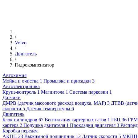
/
Volvo
/
Двигатель
/
Гидрокомпенсатор
Автохимия
Мойка и очистка
1
Промывка и присадки
3
Автоэлектроника
Круиз-контроль
1
Магнитола
1
Система парковки
1
Датчики
ДМРВ (датчик массового расхода воздуха, MAF)
3
ДТВВ (датчи
скорости
5
Датчик температуры
6
Двигатель
Блок цилиндров
67
Вентиляция картерных газов
1
ГБЦ
36
ГРМ
картера
2
Подушка двигателя
1
Прокладки двигателя
3
Распред
Коробка передач
АКПП
23
Выжимной подшипник
12
Датчик скорости
5
МКПП