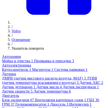
/
Volvo
/
Освещение
/
Указатель поворота
Автохимия
Мойка и очистка
1
Промывка и присадки
3
Автоэлектроника
Круиз-контроль
1
Магнитола
1
Система парковки
1
Датчики
ДМРВ (датчик массового расхода воздуха, MAF)
3
ДТВВ
(датчик температуры всасываемого воздуха)
3
Датчик АБС
2
Датчик детонации
1
Датчик масла
4
Датчик распредвала
1
Датчик скорости
5
Датчик температуры
6
Двигатель
Блок цилиндров
67
Вентиляция картерных газов
1
ГБЦ
36
ГРМ
37
Гидрокомпенсатор
1
Дроссель
3
Интеркулер
1