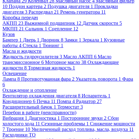
Клапана
29
Коленвал
28
Масляный насос
4
Масляный фильтр
10
Поддон картера
2
Подушка двигателя
1
Прокладки
двигателя
3
Распредвал
21
Ремень генератора
11
Коробка передач
АКПП
23
Выжимной подшипник
12
Датчик скорости
5
МКПП
21
Сальник
1
Сцепление
12
Кузов
Бампер
1
Дверь
1
Дворник
8
Замки
1
Зеркала
1
Кузовные
работы
4
Стекла
1
Тюнинг
1
Масла и жидкости
Жидкость гидроусилителя
3
Масло АКПП
6
Масло
трансмиссионное
6
Моторное масло
38
Охлаждающие
жидкости
8
Тормозная жидкость
1
Освещение
Лампа
8
Противотуманная фара
2
Указатель поворота
1
Фара
6
Охлаждение и отопление
Вентилятор охлаждения двигателя
8
Испаритель
1
Кондиционер
6
Печка
11
Помпа
4
Радиатор
27
Расширительный бачок
1
Термостат
3
Перебои в работе (неисправности)
Вибрация
1
Диагностика
1
Посторонние звуки
2
Сбои
холостого хода
11
Сезонные проблемы
1
Снижение мощности
7
Троение
10
Увеличенный расход топлива, масла, воздуха
11
Расходники ТО