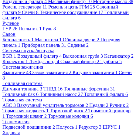
Воздушный фильтр
4
Масляный фильтр
10
Моторное масло
38
Ремень генератора
11
Ремень и цепь ГРМ
25
Салонный
фильтр
9
Свечи
8
Техническое обслуживание
17
Топливный
фильтр
6
Рулевое
ГУР
26
Пыльник
1
Руль
8
Салон
Безопасность
1
Магнитола
1
Обшивка двери
2
Передняя
панель
1
Приборная панель
31
Сиденье
2
Система впуска/выпуска
EGR
1
Воздушный фильтр
4
Выхлопная труба
3
Катализатор
2
Коллектор
1
Лямбда-зонд
4
Сажевый фильтр
2
Турбина
5
Система зажигания
Зажигание
43
Замок зажигания
2
Катушка зажигания
1
Свечи
8
Топливная система
Датчики топлива
3
ТНВД
16
Топливные форсунки
31
Топливный бак
6
Топливный насос
27
Топливный фильтр
6
Тормозная система
АБС
3
Вакуумный усилитель тормозов
2
Педали
2
Ручник
2
Тормозная жидкость
1
Тормозной диск
2
Тормозной цилиндр
1
Тормозной шланг
2
Тормозные колодки
6
Трансмиссия
Подвесной подшипник
2
Полуось
1
Редуктор
3
ШРУС
1
Ходовая