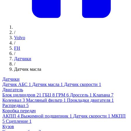
/
Volvo
/
FH
/
Датчики
/
Датчик масла
Датчики
Датчик АБС
1
Датчик масла
1
Датчик скорости
1
Двигатель
Блок цилиндров
21
ГБЦ
8
ГРМ
6
Дроссель
1
Клапана
7
Коленвал
3
Масляный фильтр
1
Прокладки двигателя
1
Распредвал
5
Коробка передач
АКПП
4
Выжимной подшипник
1
Датчик скорости
1
МКПП
5
Сцепление
1
Кузов