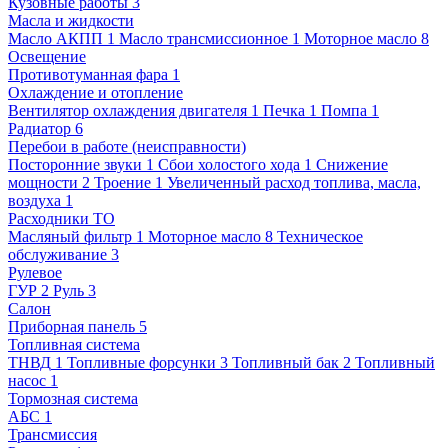
Кузовные работы
3
Масла и жидкости
Масло АКПП
1
Масло трансмиссионное
1
Моторное масло
8
Освещение
Противотуманная фара
1
Охлаждение и отопление
Вентилятор охлаждения двигателя
1
Печка
1
Помпа
1
Радиатор
6
Перебои в работе (неисправности)
Посторонние звуки
1
Сбои холостого хода
1
Снижение
мощности
2
Троение
1
Увеличенный расход топлива, масла,
воздуха
1
Расходники ТО
Масляный фильтр
1
Моторное масло
8
Техническое
обслуживание
3
Рулевое
ГУР
2
Руль
3
Салон
Приборная панель
5
Топливная система
ТНВД
1
Топливные форсунки
3
Топливный бак
2
Топливный
насос
1
Тормозная система
АБС
1
Трансмиссия