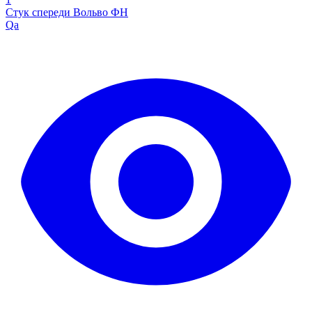
Стук спереди Вольво ФН
Qa