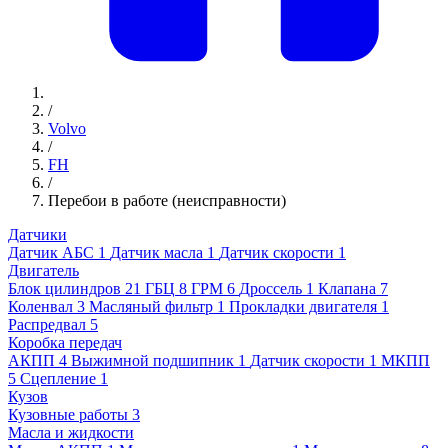
/
Volvo
/
FH
/
Перебои в работе (неисправности)
Датчики
Датчик АБС
1
Датчик масла
1
Датчик скорости
1
Двигатель
Блок цилиндров
21
ГБЦ
8
ГРМ
6
Дроссель
1
Клапана
7
Коленвал
3
Масляный фильтр
1
Прокладки двигателя
1
Распредвал
5
Коробка передач
АКПП
4
Выжимной подшипник
1
Датчик скорости
1
МКПП
5
Сцепление
1
Кузов
Кузовные работы
3
Масла и жидкости