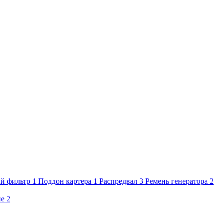
й фильтр
1
Поддон картера
1
Распредвал
3
Ремень генератора
2
ие
2