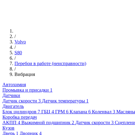
/
Volvo
/
S80
/
Перебои в работе (неисправности)
/
Вибрация
Автохимия
Промывка и присадки
1
Датчики
Датчик скорости
3
Датчик температуры
1
Двигатель
Блок цилиндров
7
ГБЦ
4
ГРМ
6
Клапана
6
Коленвал
3
Масляны
Коробка передач
АКПП
4
Выжимной подшипник
2
Датчик скорости
3
Сцеплен
Кузов
Дверь
1
Дворник
4