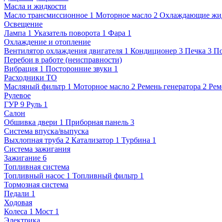
Масла и жидкости
Масло трансмиссионное
1
Моторное масло
2
Охлаждающие жи
Освещение
Лампа
1
Указатель поворота
1
Фара
1
Охлаждение и отопление
Вентилятор охлаждения двигателя
1
Кондиционер
3
Печка
3
П
Перебои в работе (неисправности)
Вибрация
1
Посторонние звуки
1
Расходники ТО
Масляный фильтр
1
Моторное масло
2
Ремень генератора
2
Рем
Рулевое
ГУР
9
Руль
1
Салон
Обшивка двери
1
Приборная панель
3
Система впуска/выпуска
Выхлопная труба
2
Катализатор
1
Турбина
1
Система зажигания
Зажигание
6
Топливная система
Топливный насос
1
Топливный фильтр
1
Тормозная система
Педали
1
Ходовая
Колеса
1
Мост
1
Электрика