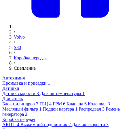
/
Volvo
/
S80
/
Коробка передач
/
Сцепление
Автохимия
Промывка и присадки
1
Датчики
Датчик скорости
3
Датчик температуры
1
Двигатель
Блок цилиндров
7
ГБЦ
4
ГРМ
6
Клапана
6
Коленвал
3
Масляный фильтр
1
Поддон картера
1
Распредвал
3
Ремень
генератора
2
Коробка передач
АКПП
4
Выжимной подшипник
2
Датчик скорости
3