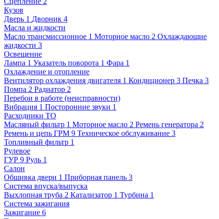
Сцепление
2
Кузов
Дверь
1
Дворник
4
Масла и жидкости
Масло трансмиссионное
1
Моторное масло
2
Охлаждающие
жидкости
3
Освещение
Лампа
1
Указатель поворота
1
Фара
1
Охлаждение и отопление
Вентилятор охлаждения двигателя
1
Кондиционер
3
Печка
3
Помпа
2
Радиатор
2
Перебои в работе (неисправности)
Вибрация
1
Посторонние звуки
1
Расходники ТО
Масляный фильтр
1
Моторное масло
2
Ремень генератора
2
Ремень и цепь ГРМ
9
Техническое обслуживание
3
Топливный фильтр
1
Рулевое
ГУР
9
Руль
1
Салон
Обшивка двери
1
Приборная панель
3
Система впуска/выпуска
Выхлопная труба
2
Катализатор
1
Турбина
1
Система зажигания
Зажигание
6