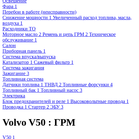
Освещение
Фара
1
Перебои в работе (неисправности)
Снижение мощности
1
Увеличенный расход топлива, масла,
воздуха
1
Расходники ТО
Моторное масло
2
Ремень и цепь ГРМ
2
Техническое
обслуживание
1
Салон
Приборная панель
1
Система впуска/выпуска
Катализатор
1
Сажевый фильтр
1
Система зажигания
Зажигание
3
Топливная система
Датчики топлива
1
ТНВД
2
Топливные форсунки
4
Топливный бак
1
Топливный насос
3
Электрика
Блок предохранителей и реле
1
Высоковольтные провода
1
Проводка
1
Стартер
2
ЭБУ
3
Volvo V50 : ГРМ
V50
1