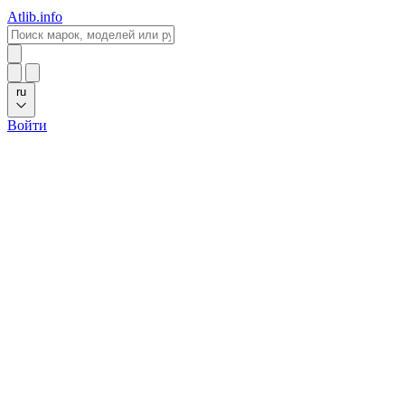
Atlib.info
ru
Войти