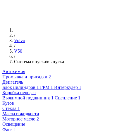
/
Volvo
/
V50
/
Система впуска/выпуска
Автохимия
Промывка и присадки
2
Двигатель
Блок цилиндров
1
ГРМ
1
Интеркулер
1
Коробка передач
Выжимной подшипник
1
Сцепление
1
Кузов
Стекла
1
Масла и жидкости
Моторное масло
2
Освещение
Фара
1