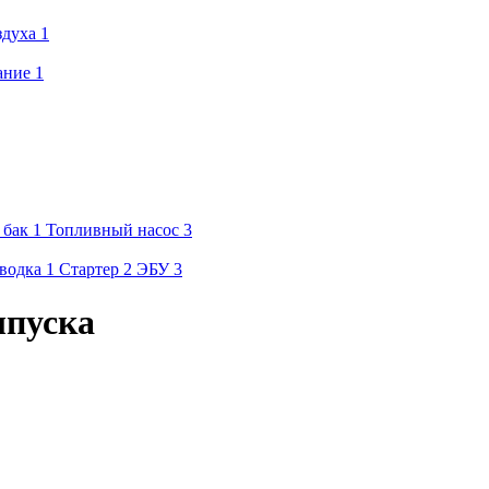
здуха
1
ание
1
 бак
1
Топливный насос
3
водка
1
Стартер
2
ЭБУ
3
ыпуска