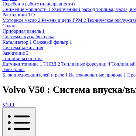
Перебои в работе (неисправности)
Снижение мощности
1
Увеличенный расход топлива, масла, во
Расходники ТО
Моторное масло
2
Ремень и цепь ГРМ
2
Техническое обслужив
Салон
Приборная панель
1
Система впуска/выпуска
Катализатор
1
Сажевый фильтр
1
Система зажигания
Зажигание
3
Топливная система
Датчики топлива
1
ТНВД
2
Топливные форсунки
4
Топливный
Электрика
Блок предохранителей и реле
1
Высоковольтные провода
1
Про
Volvo V50 : Система впуска/в
V50
1