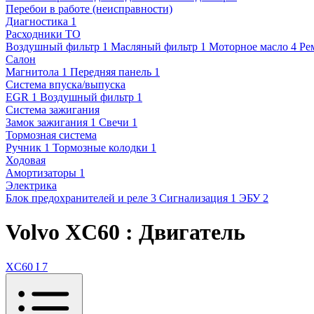
Перебои в работе (неисправности)
Диагностика
1
Расходники ТО
Воздушный фильтр
1
Масляный фильтр
1
Моторное масло
4
Ре
Салон
Магнитола
1
Передняя панель
1
Система впуска/выпуска
EGR
1
Воздушный фильтр
1
Система зажигания
Замок зажигания
1
Свечи
1
Тормозная система
Ручник
1
Тормозные колодки
1
Ходовая
Амортизаторы
1
Электрика
Блок предохранителей и реле
3
Сигнализация
1
ЭБУ
2
Volvo XC60 : Двигатель
XC60 I
7