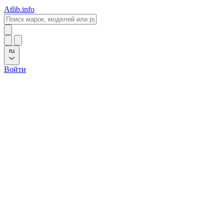
Atlib.info
ru
Войти